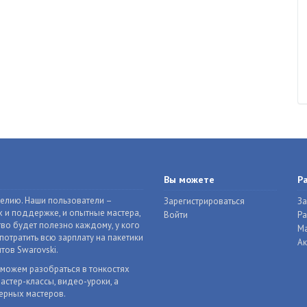
Вы можете
Р
делию. Наши пользователи –
Зарегистрироваться
За
 и поддержке, и опытные мастера,
Войти
Р
во будет полезно каждому, у кого
Ма
отратить всю зарплату на пакетики
Ак
тов Swarovski.
оможем разобраться в тонкостях
астер-классы, видео-уроки, а
ерных мастеров.