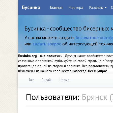
Бусинка
Главная
Мастера
Разделы
О
Бусинка - сообщество бисерных 
У нас вы можете создать
бесплатное портф
или
задать вопрос
об интересующей техник
Businka.org - вне политики!
Друзья, наше сообщество посвя
связанные с политикой публикуйте на своей странице в "за
пропаганда одной из сторон и политика. Все пользователи
исключены из нашего сообщества навсегда.
Всем мира!
Все
Онлайн
Новые
Пользователи:
Брянск (