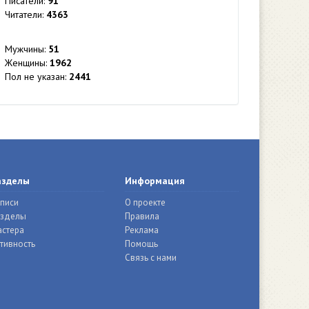
Писатели:
91
Читатели:
4363
Мужчины:
51
Женщины:
1962
Пол не указан:
2441
азделы
Информация
писи
О проекте
азделы
Правила
стера
Реклама
тивность
Помощь
Связь с нами