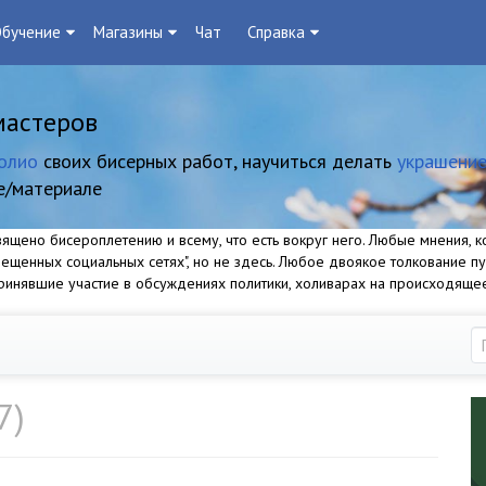
бучение
Магазины
Чат
Справка
мастеров
олио
своих бисерных работ, научиться делать
украшение
е/материале
щено бисероплетению и всему, что есть вокруг него. Любые мнения, ко
прещенных социальных сетях", но не здесь. Любое двоякое толкование п
 принявшие участие в обсуждениях политики, холиварах на происходяще
7)