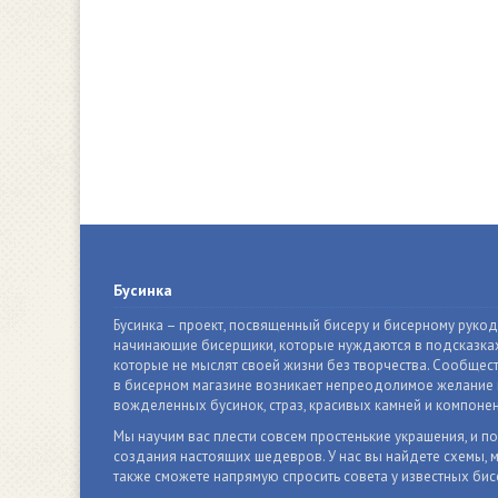
Бусинка
Бусинка – проект, посвященный бисеру и бисерному руко
начинающие бисерщики, которые нуждаются в подсказках
которые не мыслят своей жизни без творчества. Сообщест
в бисерном магазине возникает непреодолимое желание п
вожделенных бусинок, страз, красивых камней и компонен
Мы научим вас плести совсем простенькие украшения, и п
создания настоящих шедевров. У нас вы найдете схемы, м
также сможете напрямую спросить совета у известных бис