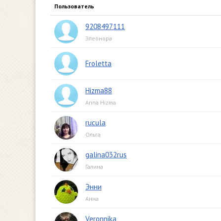
Пользователь
9208497111
Элеонора
Froletta
Hizma88
Anna Hizma
rucula
Ольга
galina032rus
Галина
Энни
Анна
Veronnika