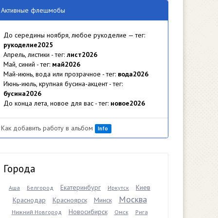
Активные флешмобы
До середины ноября, любое рукоделие — тег:
рукоделие2025
Апрель, листики - тег:
лист2026
Май, синий - тег:
май2026
Май-июнь, вода или прозрачное - тег:
вода2026
Июнь-июль, крупная бусина-акцент - тег:
бусина2026
До конца лета, новое для вас - тег:
новое2026
Как добавить работу в альбом
Info
Города
Екатеринбург
Киев
Аша
Белгород
Иркутск
Москва
Краснодар
Красноярск
Минск
Новосибирск
Нижний Новгород
Омск
Рига