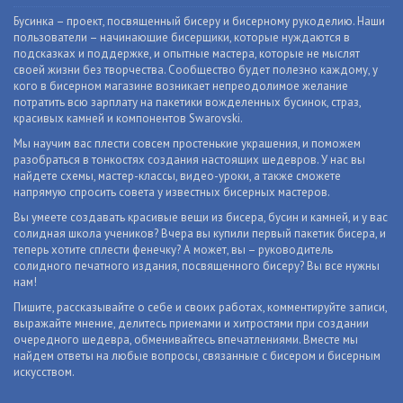
Бусинка – проект, посвященный бисеру и бисерному рукоделию. Наши
пользователи – начинающие бисерщики, которые нуждаются в
подсказках и поддержке, и опытные мастера, которые не мыслят
своей жизни без творчества. Сообщество будет полезно каждому, у
кого в бисерном магазине возникает непреодолимое желание
потратить всю зарплату на пакетики вожделенных бусинок, страз,
красивых камней и компонентов Swarovski.
Мы научим вас плести совсем простенькие украшения, и поможем
разобраться в тонкостях создания настоящих шедевров. У нас вы
найдете схемы, мастер-классы, видео-уроки, а также сможете
напрямую спросить совета у известных бисерных мастеров.
Вы умеете создавать красивые вещи из бисера, бусин и камней, и у вас
солидная школа учеников? Вчера вы купили первый пакетик бисера, и
теперь хотите сплести фенечку? А может, вы – руководитель
солидного печатного издания, посвященного бисеру? Вы все нужны
нам!
Пишите, рассказывайте о себе и своих работах, комментируйте записи,
выражайте мнение, делитесь приемами и хитростями при создании
очередного шедевра, обменивайтесь впечатлениями. Вместе мы
найдем ответы на любые вопросы, связанные с бисером и бисерным
искусством.