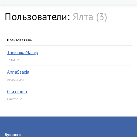
Пользователи:
Ялта (3)
Пользователь
ТанюшкаМазур
Татьяна
AnnaStacia
Анастасия
Свитлаша
Светлана
Бусинка