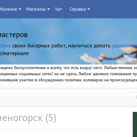
бучение
Магазины
Чат
Справка
мастеров
олио
своих бисерных работ, научиться делать
украшение
е/материале
щено бисероплетению и всему, что есть вокруг него. Любые мнения, ко
прещенных социальных сетях", но не здесь. Любое двоякое толкование п
 принявшие участие в обсуждениях политики, холиварах на происходяще
еногорск (5)