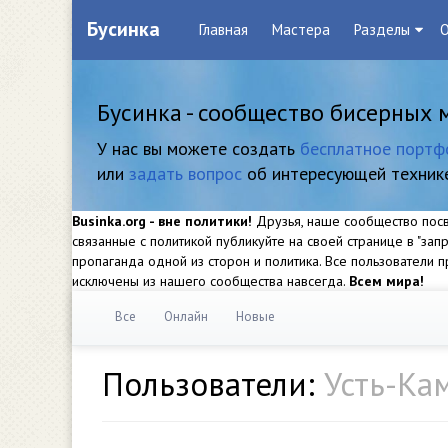
Бусинка
Главная
Мастера
Разделы
О
Бусинка - сообщество бисерных 
У нас вы можете создать
бесплатное портф
или
задать вопрос
об интересующей техник
Businka.org - вне политики!
Друзья, наше сообщество посвя
связанные с политикой публикуйте на своей странице в "за
пропаганда одной из сторон и политика. Все пользователи
исключены из нашего сообщества навсегда.
Всем мира!
Все
Онлайн
Новые
Пользователи:
Усть-Кам