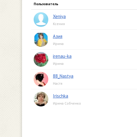
Пользователь
Xeniya
Ксения
Азия
Ирина
irenau-ka
Ирина
88_Nastya
Настя
Irischka
Ирина Собченко