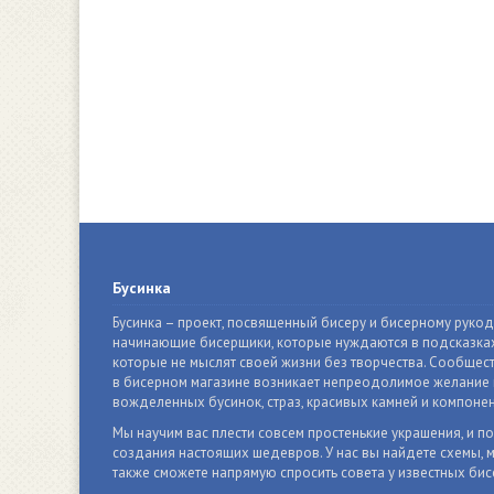
Бусинка
Бусинка – проект, посвященный бисеру и бисерному руко
начинающие бисерщики, которые нуждаются в подсказках
которые не мыслят своей жизни без творчества. Сообщест
в бисерном магазине возникает непреодолимое желание п
вожделенных бусинок, страз, красивых камней и компонен
Мы научим вас плести совсем простенькие украшения, и п
создания настоящих шедевров. У нас вы найдете схемы, м
также сможете напрямую спросить совета у известных бис