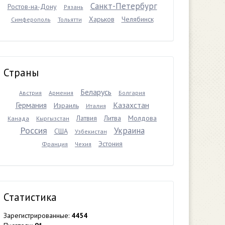
Санкт-Петербург
Ростов-на-Дону
Рязань
Харьков
Челябинск
Симферополь
Тольятти
Страны
Беларусь
Австрия
Армения
Болгария
Германия
Казахстан
Израиль
Италия
Латвия
Литва
Молдова
Канада
Кыргызстан
Россия
Украина
США
Узбекистан
Эстония
Франция
Чехия
Статистика
Зарегистрированные:
4454