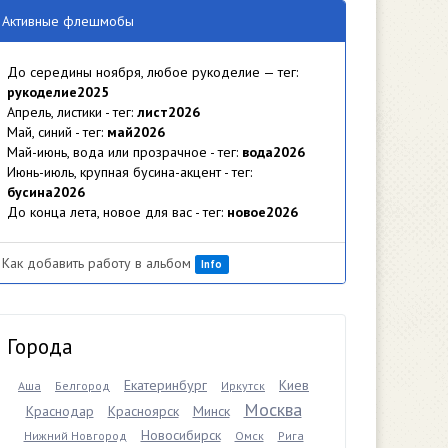
Активные флешмобы
До середины ноября, любое рукоделие — тег:
рукоделие2025
Апрель, листики - тег:
лист2026
Май, синий - тег:
май2026
Май-июнь, вода или прозрачное - тег:
вода2026
Июнь-июль, крупная бусина-акцент - тег:
бусина2026
До конца лета, новое для вас - тег:
новое2026
Как добавить работу в альбом
Info
Города
Екатеринбург
Киев
Аша
Белгород
Иркутск
Москва
Краснодар
Красноярск
Минск
Новосибирск
Нижний Новгород
Омск
Рига