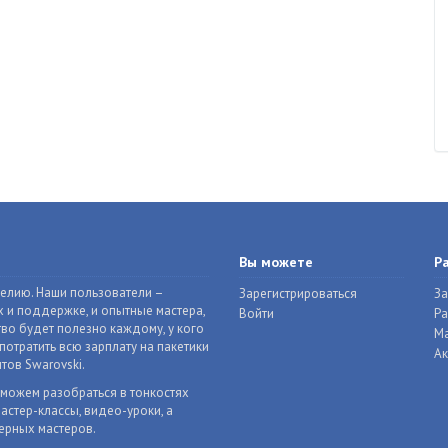
Вы можете
Р
делию. Наши пользователи –
Зарегистрироваться
За
 и поддержке, и опытные мастера,
Войти
Р
во будет полезно каждому, у кого
Ма
отратить всю зарплату на пакетики
Ак
тов Swarovski.
оможем разобраться в тонкостях
астер-классы, видео-уроки, а
ерных мастеров.