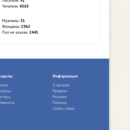
Писатели:
91
Читатели:
4363
Мужчины:
51
Женщины:
1962
Пол не указан:
2441
азделы
Информация
писи
О проекте
азделы
Правила
стера
Реклама
тивность
Помощь
Связь с нами