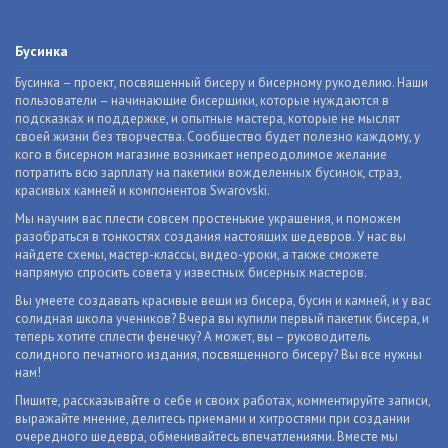
Бусинка
Бусинка – проект, посвященный бисеру и бисерному рукоделию. Наши
пользователи – начинающие бисерщики, которые нуждаются в
подсказках и поддержке, и опытные мастера, которые не мыслят
своей жизни без творчества. Сообщество будет полезно каждому, у
кого в бисерном магазине возникает непреодолимое желание
потратить всю зарплату на пакетики вожделенных бусинок, страз,
красивых камней и компонентов Swarovski.
Мы научим вас плести совсем простенькие украшения, и поможем
разобраться в тонкостях создания настоящих шедевров. У нас вы
найдете схемы, мастер-классы, видео-уроки, а также сможете
напрямую спросить совета у известных бисерных мастеров.
Вы умеете создавать красивые вещи из бисера, бусин и камней, и у вас
солидная школа учеников? Вчера вы купили первый пакетик бисера, и
теперь хотите сплести фенечку? А может, вы – руководитель
солидного печатного издания, посвященного бисеру? Вы все нужны
нам!
Пишите, рассказывайте о себе и своих работах, комментируйте записи,
выражайте мнение, делитесь приемами и хитростями при создании
очередного шедевра, обменивайтесь впечатлениями. Вместе мы