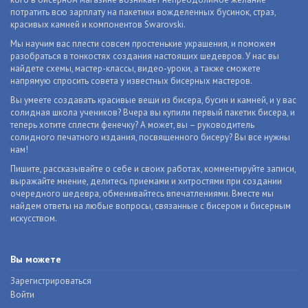
потратить всю зарплату на пакетики вожделенных бусинок, страз,
красивых камней и компонентов Swarovski.
Мы научим вас плести совсем простенькие украшения, и поможем
разобраться в тонкостях создания настоящих шедевров. У нас вы
найдете схемы, мастер-классы, видео-уроки, а также сможете
напрямую спросить совета у известных бисерных мастеров.
Вы умеете создавать красивые вещи из бисера, бусин и камней, и у вас
солидная школа учеников? Вчера вы купили первый пакетик бисера, и
теперь хотите сплести фенечку? А может, вы – руководитель
солидного печатного издания, посвященного бисеру? Вы все нужны
нам!
Пишите, рассказывайте о себе и своих работах, комментируйте записи,
выражайте мнение, делитесь приемами и хитростями при создании
очередного шедевра, обменивайтесь впечатлениями. Вместе мы
найдем ответы на любые вопросы, связанные с бисером и бисерным
искусством.
Вы можете
Зарегистрироваться
Войти