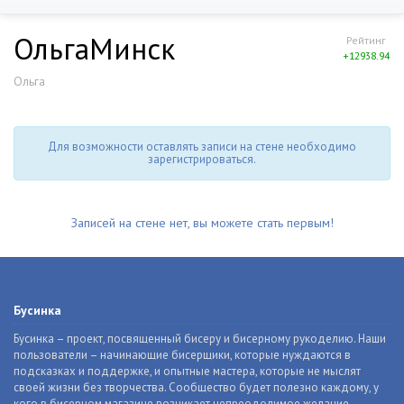
ОльгаМинск
Рейтинг
+12938.94
Ольга
Для возможности оставлять записи на стене необходимо
зарегистрироваться.
Записей на стене нет, вы можете стать первым!
Бусинка
Бусинка – проект, посвященный бисеру и бисерному рукоделию. Наши
пользователи – начинающие бисерщики, которые нуждаются в
подсказках и поддержке, и опытные мастера, которые не мыслят
своей жизни без творчества. Сообщество будет полезно каждому, у
кого в бисерном магазине возникает непреодолимое желание