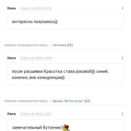
Dana
9 августа 2018, 16:10
1
интересно получилось))
Альбом пользователя natyy
→
Актиния
(52)
Dana
9 августа 2018, 16:08
1
после расшивки Красотка стала роковой))) синий,
конечно, вне конкуренции))
Альбом пользователя natyy
→
Брошь "Бутон розы"
(67)
Dana
9 августа 2018, 16:07
1
замечательный бутончик!