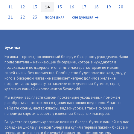
11
12
13
14
15
16
17
18
19
20
21
22
23
последняя
следующая →
Бусинка
Бусинка – проект, посвященный бисеру и бисерному рукоделию. Наши
пользователи – начинающие бисерщики, которые нуждаются в
подсказках и поддержке, и опытные мастера, которые не мыслят
своей жизни без творчества. Сообщество будет полезно каждому, у
кого в бисерном магазине возникает непреодолимое желание
потратить всю зарплату на пакетики вожделенных бусинок, страз,
красивых камней и компонентов Swarovski.
Мы научим вас плести совсем простенькие украшения, и поможем
разобраться в тонкостях создания настоящих шедевров. У нас вы
найдете схемы, мастер-классы, видео-уроки, а также сможете
напрямую спросить совета у известных бисерных мастеров.
Вы умеете создавать красивые вещи из бисера, бусин и камней, и у вас
солидная школа учеников? Вчера вы купили первый пакетик бисера, и
теперь хотите сплести фенечку? А может, вы – руководитель