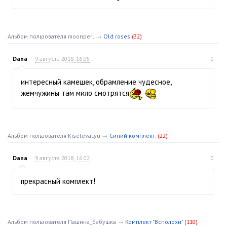
Альбом пользователя moonperl
→
Old roses
(32)
Dana
9 августа 2018, 16:05
0
интересный камешек, обрамление чудесное,
жемчужины там мило смотрятся
Альбом пользователя KiselevaLyu
→
Синий комплект.
(22)
Dana
9 августа 2018, 16:02
0
прекрасный комплект!
Альбом пользователя Пашина_бабушка
→
Комплект "Всполохи"
(110)