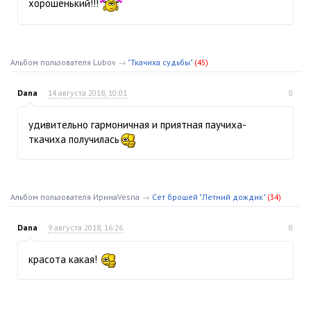
хорошенький!!!
Альбом пользователя Lubov
→
"Ткачиха судьбы"
(45)
Dana
14 августа 2018, 10:01
0
удивительно гармоничная и приятная паучиха-
ткачиха получилась
Альбом пользователя ИринаVesna
→
Сет брошей "Летний дождик"
(34)
Dana
9 августа 2018, 16:26
0
красота какая!