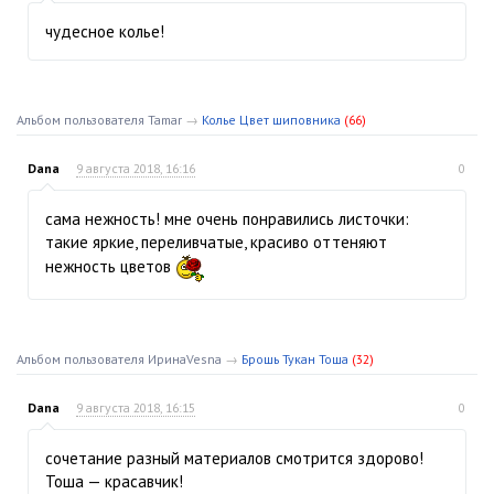
чудесное колье!
Альбом пользователя Tamar
→
Колье Цвет шиповника
(66)
Dana
9 августа 2018, 16:16
0
сама нежность! мне очень понравились листочки:
такие яркие, переливчатые, красиво оттеняют
нежность цветов
Альбом пользователя ИринаVesna
→
Брошь Тукан Тоша
(32)
Dana
9 августа 2018, 16:15
0
сочетание разный материалов смотрится здорово!
Тоша — красавчик!