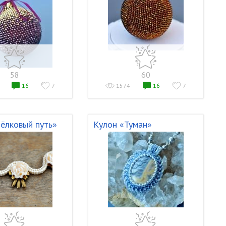
58
60
16
7
1574
16
7
ёлковый путь»
Кулон «Туман»