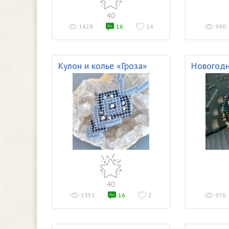
40
1428
16
14
990
Кулон и колье «Гроза»
Новогодн
40
1351
16
2
976