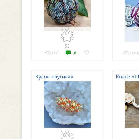
32
747
16
1525
Кулон «Бусина»
Колье «Ш