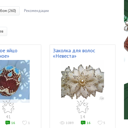
бом (260)
Рекомендации
ев
ое яйцо
Заколка для волос
ное»
«Невеста»
41
14
16
1
1089
16
5