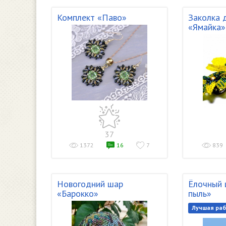
Комплект «Паво»
Заколка 
«Ямайка»
37
1372
16
7
839
Новогодний шар
Ёлочный 
«Барокко»
пыль»
Лучшая раб