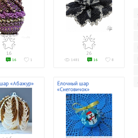
16
26
16
1
1481
16
8
шар «Абажур»
Ёлочный шар
«Снеговичок»