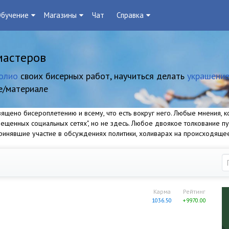
бучение
Магазины
Чат
Справка
мастеров
олио
своих бисерных работ, научиться делать
украшение
е/материале
щено бисероплетению и всему, что есть вокруг него. Любые мнения, ко
прещенных социальных сетях", но не здесь. Любое двоякое толкование п
 принявшие участие в обсуждениях политики, холиварах на происходяще
Карма
Рейтинг
1036.50
+9970.00