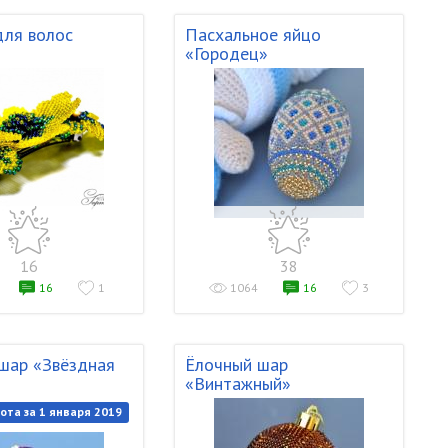
для волос
Пасхальное яйцо
«Городец»
16
38
16
1
1064
16
3
шар «Звёздная
Ёлочный шар
«Винтажный»
ота за 1 января 2019