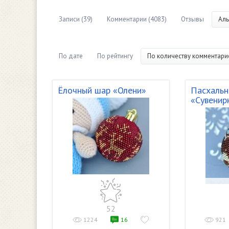
Записи (39)
Комментарии (4083)
Отзывы
Аль
По дате
По рейтингу
По количеству комментари
Ёлочный шар «Олени»
Пасхальн
«Сувенир
52
1224
16
921