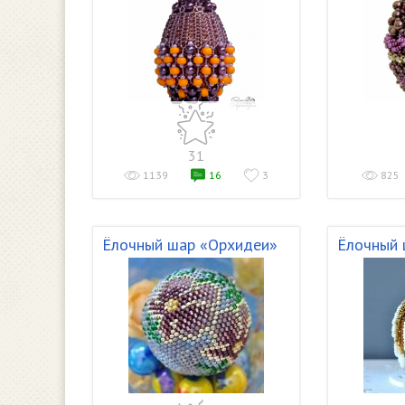
31
1139
16
3
825
Ёлочный шар «Орхидеи»
Ёлочный 