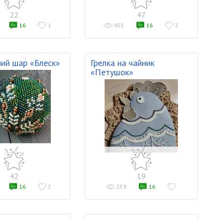
22
47
16
1
955
16
2
ий шар «Блеск»
Грелка на чайник
«Петушок»
42
19
16
2
259
16