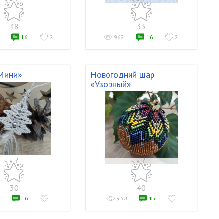
48
33
16
2
962
16
2
Мини»
Новогодний шар
«Узорный»
30
40
16
930
16