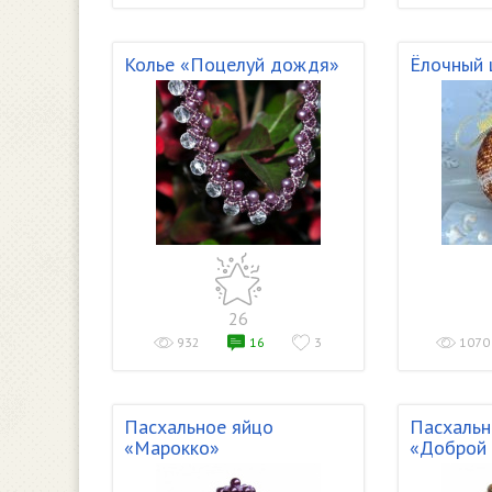
Колье «Поцелуй дождя»
Ёлочный 
26
932
16
3
1070
Пасхальное яйцо
Пасхальн
«Марокко»
«Доброй 