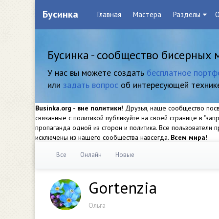
Бусинка
Главная
Мастера
Разделы
О
Бусинка - сообщество бисерных 
У нас вы можете создать
бесплатное портф
или
задать вопрос
об интересующей техник
Businka.org - вне политики!
Друзья, наше сообщество посвя
связанные с политикой публикуйте на своей странице в "за
пропаганда одной из сторон и политика. Все пользователи
исключены из нашего сообщества навсегда.
Всем мира!
Все
Онлайн
Новые
Gortenzia
Ольга