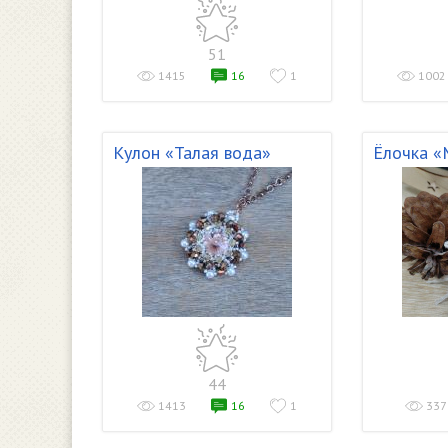
51
1415
16
1
1002
Кулон «Талая вода»
Ёлочка «
44
1413
16
1
337