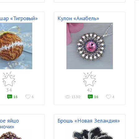
шар «Тигровый»
Кулон «Анабель»
34
42
16
6
1530
16
4
ое яйцо
Брошь «Новая Зеландия»
ночи»