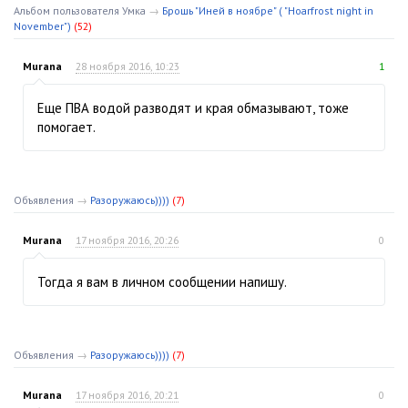
Альбом пользователя Умка
→
Брошь "Иней в ноябре" ( "Hoarfrost night in
November")
(52)
Murana
28 ноября 2016, 10:23
1
Еще ПВА водой разводят и края обмазывают, тоже
помогает.
Объявления
→
Разоружаюсь))))
(7)
Murana
17 ноября 2016, 20:26
0
Тогда я вам в личном сообщении напишу.
Объявления
→
Разоружаюсь))))
(7)
Murana
17 ноября 2016, 20:21
0