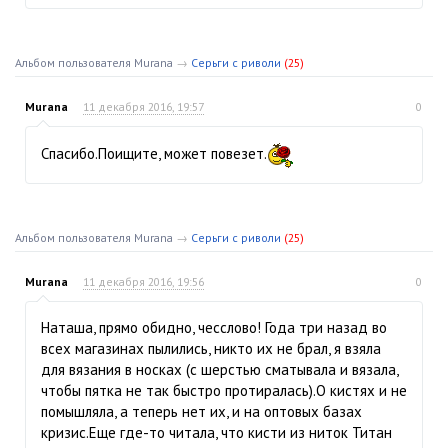
Альбом пользователя Murana
→
Серьги с риволи
(25)
Murana
11 декабря 2016, 19:57
0
Спасибо.Поищите, может повезет.
Альбом пользователя Murana
→
Серьги с риволи
(25)
Murana
11 декабря 2016, 19:56
0
Наташа, прямо обидно, чесслово! Года три назад во
всех магазинах пылились, никто их не брал, я взяла
для вязания в носках (с шерстью сматывала и вязала,
чтобы пятка не так быстро протиралась).О кистях и не
помышляла, а теперь нет их, и на оптовых базах
кризис.Еще где-то читала, что кисти из ниток Титан