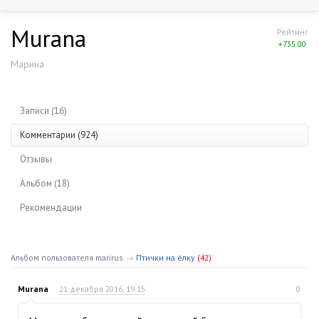
Murana
Рейтинг
+735.00
Марина
Записи (16)
Комментарии (924)
Отзывы
Альбом (18)
Рекомендации
Альбом пользователя marirus
→
Птички на ёлку
(42)
Murana
21 декабря 2016, 19:15
0