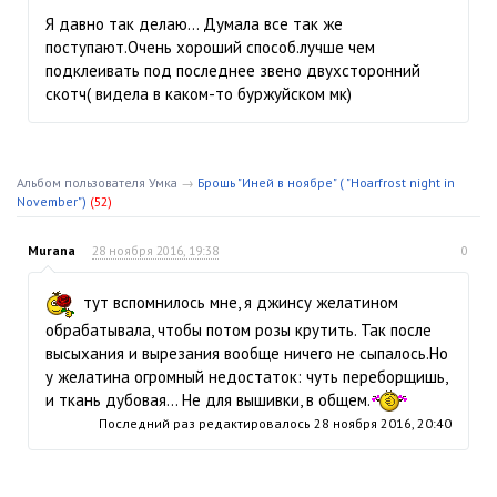
Я давно так делаю… Думала все так же
поступают.Очень хороший способ.лучше чем
подклеивать под последнее звено двухсторонний
скотч( видела в каком-то буржуйском мк)
Альбом пользователя Умка
→
Брошь "Иней в ноябре" ( "Hoarfrost night in
November")
(52)
Murana
28 ноября 2016, 19:38
0
тут вспомнилось мне, я джинсу желатином
обрабатывала, чтобы потом розы крутить. Так после
высыхания и вырезания вообще ничего не сыпалось.Но
у желатина огромный недостаток: чуть переборщишь,
и ткань дубовая… Не для вышивки, в общем.
Последний раз редактировалось
28 ноября 2016, 20:40