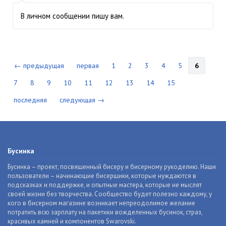
В личном сообщении пишу вам.
← предыдущая
первая
1
2
3
4
5
6
7
8
9
10
11
12
13
14
15
последняя
следующая →
Бусинка
Бусинка – проект, посвященный бисеру и бисерному рукоделию. Наши
пользователи – начинающие бисерщики, которые нуждаются в
подсказках и поддержке, и опытные мастера, которые не мыслят
своей жизни без творчества. Сообщество будет полезно каждому, у
кого в бисерном магазине возникает непреодолимое желание
потратить всю зарплату на пакетики вожделенных бусинок, страз,
красивых камней и компонентов Swarovski.