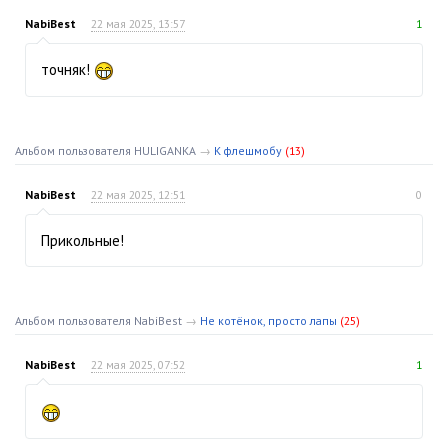
NabiBest
22 мая 2025, 13:57
1
точняк!
Альбом пользователя HULIGANKA
→
К флешмобу
(13)
NabiBest
22 мая 2025, 12:51
0
Прикольные!
Альбом пользователя NabiBest
→
Не котёнок, просто лапы
(25)
NabiBest
22 мая 2025, 07:52
1