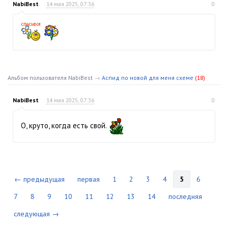
NabiBest
14 мая 2025, 07:36
0
Альбом пользователя NabiBest
→
Аспид по новой для меня схеме
(18)
NabiBest
14 мая 2025, 07:36
0
О, круто, когда есть свой.
← предыдущая
первая
1
2
3
4
5
6
7
8
9
10
11
12
13
14
последняя
следующая →