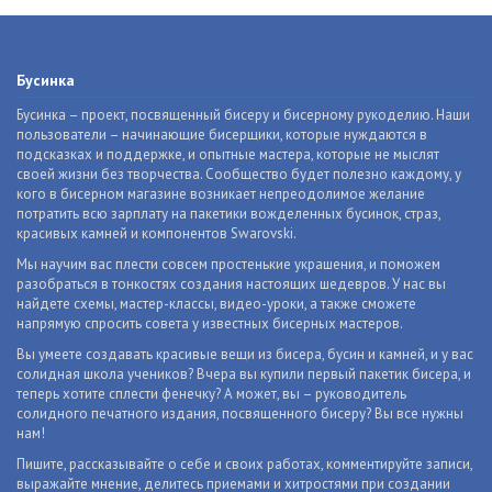
Бусинка
Бусинка – проект, посвященный бисеру и бисерному рукоделию. Наши
пользователи – начинающие бисерщики, которые нуждаются в
подсказках и поддержке, и опытные мастера, которые не мыслят
своей жизни без творчества. Сообщество будет полезно каждому, у
кого в бисерном магазине возникает непреодолимое желание
потратить всю зарплату на пакетики вожделенных бусинок, страз,
красивых камней и компонентов Swarovski.
Мы научим вас плести совсем простенькие украшения, и поможем
разобраться в тонкостях создания настоящих шедевров. У нас вы
найдете схемы, мастер-классы, видео-уроки, а также сможете
напрямую спросить совета у известных бисерных мастеров.
Вы умеете создавать красивые вещи из бисера, бусин и камней, и у вас
солидная школа учеников? Вчера вы купили первый пакетик бисера, и
теперь хотите сплести фенечку? А может, вы – руководитель
солидного печатного издания, посвященного бисеру? Вы все нужны
нам!
Пишите, рассказывайте о себе и своих работах, комментируйте записи,
выражайте мнение, делитесь приемами и хитростями при создании