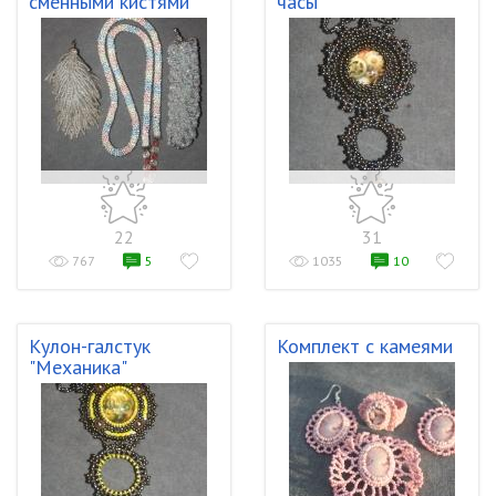
сменными кистями
часы"
22
31
767
5
1035
10
Кулон-галстук
Комплект с камеями
"Механика"