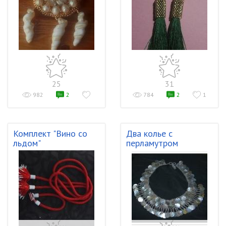
25
31
982
2
784
2
1
Комплект "Вино со
Два колье с
льдом"
перламутром