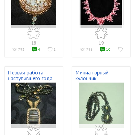
18
19
793
4
1
799
10
Первая работа
Миниатюрный
наступившего года
кулончик