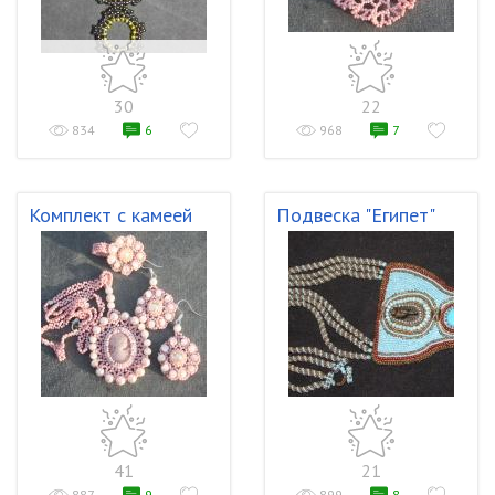
30
22
834
6
968
7
Комплект с камеей
Подвеска "Египет"
41
21
887
9
899
8