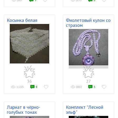
Косынка белая
Фиолетовый кулон со
стразом
36
27
1103
8
880
3
Лариат в чёрно-
Комплект "Лесной
голубых тонах
эльф"