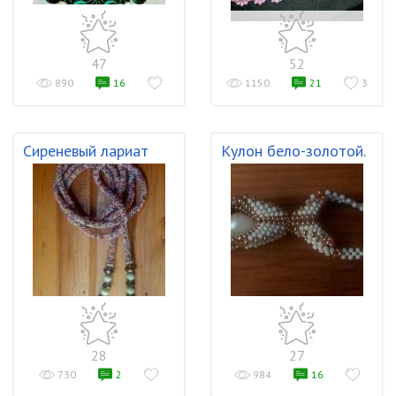
47
52
890
16
1150
21
3
Сиреневый лариат
Кулон бело-золотой.
28
27
730
2
984
16