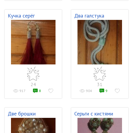
Кучка серёг
Два галстука
24
31
917
8
904
9
Две брошки
Серьги с кистями