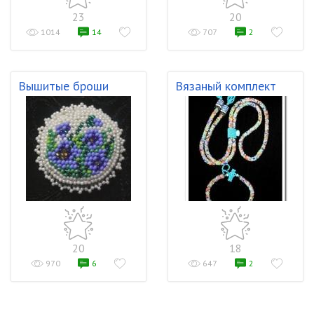
23
20
1014
14
707
2
Вышитые броши
Вязаный комплект
20
18
970
6
647
2