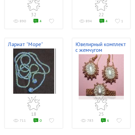
32
22
890
4
894
4
1
Лариат "Море"
Ювелирный комплект
с жемчугом
18
25
711
0
783
6