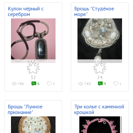
Кулон чёрный с
Брошь "Студёное
серебром
море"
32
24
786
6
1
740
9
1
Брошь "Лунное
Три колье с каменной
признание"
крошкой