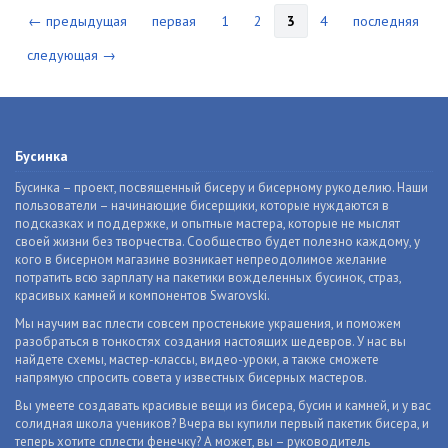
← предыдущая
первая
1
2
3
4
последняя
следующая →
Бусинка
Бусинка – проект, посвященный бисеру и бисерному рукоделию. Наши
пользователи – начинающие бисерщики, которые нуждаются в
подсказках и поддержке, и опытные мастера, которые не мыслят
своей жизни без творчества. Сообщество будет полезно каждому, у
кого в бисерном магазине возникает непреодолимое желание
потратить всю зарплату на пакетики вожделенных бусинок, страз,
красивых камней и компонентов Swarovski.
Мы научим вас плести совсем простенькие украшения, и поможем
разобраться в тонкостях создания настоящих шедевров. У нас вы
найдете схемы, мастер-классы, видео-уроки, а также сможете
напрямую спросить совета у известных бисерных мастеров.
Вы умеете создавать красивые вещи из бисера, бусин и камней, и у вас
солидная школа учеников? Вчера вы купили первый пакетик бисера, и
теперь хотите сплести фенечку? А может, вы – руководитель