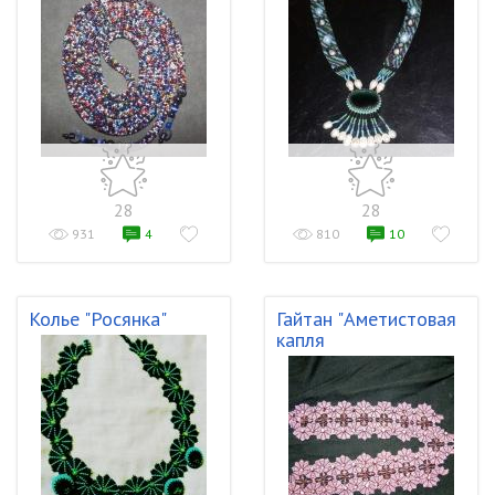
28
28
931
4
810
10
Колье "Росянка"
Гайтан "Аметистовая
капля