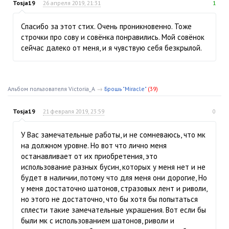
Tosja19
26 апреля 2019, 21:31
1
Спасибо за этот стих. Очень проникновенно. Тоже
строчки про сову и совёнка понравились. Мой совёнок
сейчас далеко от меня, и я чувствую себя безкрылой.
Альбом пользователя Victoria_A
→
Брошь "Miracle"
(39)
Tosja19
21 февраля 2019, 23:59
0
У Вас замечательные работы, и не сомневаюсь, что мк
на должном уровне. Но вот что лично меня
останавливает от их приобретения, это
использование разных бусин, которых у меня нет и не
будет в наличии, потому что для меня они дорогие, Но
у меня достаточно шатонов, стразовых лент и риволи,
но этого не достаточно, что бы хотя бы попытаться
сплести такие замечательные украшения. Вот если бы
были мк с использованием шатонов, риволи и