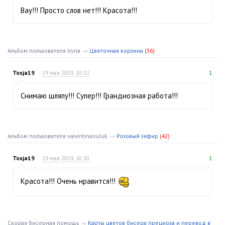
Вау!!! Просто слов нет!!! Красота!!!
Альбом пользователя Iryna
→
Цветочная корзина
(36)
Tosja19
29 мая 2019, 10:32
1
Снимаю шляпу!!! Супер!!! Грандиозная работа!!!
Альбом пользователя valentinasuluk
→
Розовый зефир
(42)
Tosja19
29 мая 2019, 10:30
1
Красота!!! Очень нравится!!!
Скорая бисерная помощь
→
Карты цветов бисера прециоза и перевод в