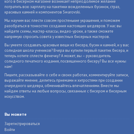
кого в бисерном магазине возникает непреодолимое желание
потратить всю зарплату на пакетики вожделенных бусинок, страз,
красивых камней и компонентов Swarovski.
Мы научим вас плести совсем простенькие украшения, и поможем
разобраться в тонкостях создания настоящих шедевров. У нас вы
найдете схемы, мастер-классы, видео-уроки, а также сможете
напрямую спросить совета у известных бисерных мастеров.
Вы умеете создавать красивые вещи из бисера, бусин и камней, и у вас
солидная школа учеников? Вчера вы купили первый пакетик бисера, и
теперь хотите сплести фенечку? А может, вы – руководитель
солидного печатного издания, посвященного бисеру? Вы все нужны
нам!
Пишите, рассказывайте о себе и своих работах, комментируйте записи,
выражайте мнение, делитесь приемами и хитростями при создании
очередного шедевра, обменивайтесь впечатлениями. Вместе мы
найдем ответы на любые вопросы, связанные с бисером и бисерным
искусством.
Вы можете
Зарегистрироваться
Войти