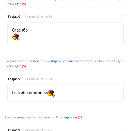
нитки дмс
(5)
Tosja19
24 мая 2019, 16:36
0
Спасибо
Скорая бисерная помощь
→
Карты цветов бисера прециоза и перевод в
нитки дмс
(5)
Tosja19
24 мая 2019, 12:24
0
Спасибо огромное
Альбом пользователя Ольчик
→
Мои картины
(31)
Tosja19
24 мая 2019, 12:09
0