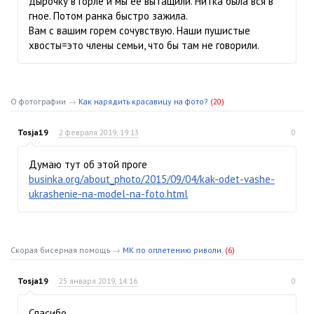
дырочку в горле и мы её вытащили. Нитка была вся в
гное. Потом ранка быстро зажила.
Вам с вашим горем сочувствую. Наши пушистые
хвосты=это члены семьи, что бы там не говорили.
О фотографии
→
Как нарядить красавицу на фото?
(20)
Tosja19
2 февраля 2019, 19:13
0
Думаю тут об этой проге
businka.org/about_photo/2015/09/04/kak-odet-vashe-
ukrashenie-na-model-na-foto.html
Скорая бисерная помощь
→
МК по оплетению риволи.
(6)
Tosja19
25 января 2019, 14:16
0
Спасибо