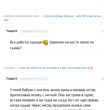
Альбом пользователя Glen
→
Серьги,кольца ,броши...или Могучая кучка
(45)
Tosja19
9 февраля 2019, 13:03
0
Все работы хороши
Шапочки на кисти плели по
схеме?
О жизни
→
если вы плетете на иголках и у вас есть животные
(24)
Tosja19
6 февраля 2019, 11:41
1
У моей бабули ( она всю жизнь шила и вязала) котик
проглатывал иголку с ниткой. Она застрала в горле,
встала поперёк и ни туда ни сюда. Кот её чувствовал,
когда кушал. Черес месяц проделала иголка сама