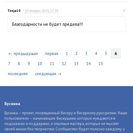
Tosja19
13 января 2019, 17:35
0
Благодарности не будет предела!!!
← предыдущая
первая
1
2
3
4
5
6
7
8
9
10
11
12
13
14
15
последняя
следующая →
Бусинка
Бусинка – проект, посвященный бисеру и бисерному рукоделию. Наши
пользователи – начинающие бисерщики, которые нуждаются в
подсказках и поддержке, и опытные мастера, которые не мыслят
своей жизни без творчества. Сообщество будет полезно каждому, у