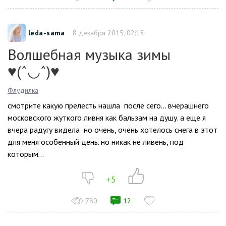
leda-sama
8 декабря 2015, 02:15
Волшебная музыка зимы
♥(ˆ◡ˆ)♥
Флудилка
смотрите какую прелесть нашла после сего… вчерашнего
московского жуткого ливня как бальзам на душу. а еще я
вчера радугу видела но очень, очень хотелось снега в этот
для меня особенный день. но никак не ливень, под
которым...
+5
780
12