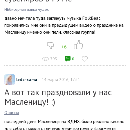
НЕбисерная лавка чудес
давно мечтала туда заглянуть музыка FolkBeat
понравились мне они. в предыдущем видео о празднике на
Масленицу именно они пели. классная группа!
+6
793
0
leda-sama
14 марта 2016, 17:21
А вот так праздновали у нас
Масленицу! :)
О жизни
последний день Масленицы на ВДНХ. было реально весело
для себя открыла отличную девичью группу. фрагменты