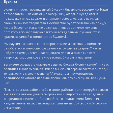
Бусинка
Бусинка – проект, посвященный бисеру и бисерному рукоделию. Наши
пользователи – начинающие бисерщики, которые нуждаются в
подсказках и поддержке, и опытные мастера, которые не мыслят
своей жизни без творчества. Сообщество будет полезно каждому, у
кого в бисерном магазине возникает непреодолимое желание
потратить всю зарплату на пакетики вожделенных бусинок, страз,
красивых камней и компонентов Swarovski.
Мы научим вас плести совсем простенькие украшения, и поможем
разобраться в тонкостях создания настоящих шедевров. У нас вы
найдете схемы, мастер-классы, видео-уроки, а также сможете
напрямую спросить совета у известных бисерных мастеров.
Вы умеете создавать красивые вещи из бисера, бусин и камней, и у вас
солидная школа учеников? Вчера вы купили первый пакетик бисера, и
теперь хотите сплести фенечку? А может, вы – руководитель
солидного печатного издания, посвященного бисеру? Вы все нужны
нам!
Пишите, рассказывайте о себе и своих работах, комментируйте записи,
выражайте мнение, делитесь приемами и хитростями при создании
очередного шедевра, обменивайтесь впечатлениями. Вместе мы
найдем ответы на любые вопросы, связанные с бисером и бисерным
искусством.