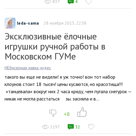
837
4
leda-sama
28 ноября 2015, 22:38
Эксклюзивные ёлочные
игрушки ручной работы в
Московском ГУМе
НЕбисерная лавка чудес
такого вы еще не видели! я уж точно! вон тот набор
клоунов стоит 18 тысяч! цены кусаются, но красотища!!!
«танцевала» вокруг них 2 часа кряду, чем пугала снегурок —
никак не могла расстаться зы. засняла и в...
+8
2197
32