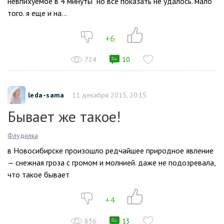
невпихуемое в 4 минуты но всё показать не удалось. мало
того. я еще и на...
+6
724
10
leda-sama
11 декабря 2015, 20:15
Бывает же такое!
Флудилка
в Новосибирске произошло редчайшее природное явление
— снежная гроза с громом и молнией. даже не подозревала,
что такое бывает
+4
836
13