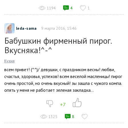
1194
4
1
leda-sama
9 марта 2016, 15:46
Бабушкин фирменный пирог.
Вкусняка!^-^
Кухня
всем привет! (^^)/ девушки, с праздником весны! любви,
счастья, здоровья, успехов! всем веселой масленицы! пирог
очень простой, но очень вкусный! зы зашла с чужого компа.
опять у меня не работает зеленая закладка...
+7
1325
8