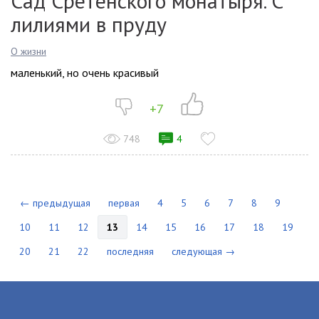
Сад Сретенского монатыря. С
лилиями в пруду
О жизни
маленький, но очень красивый
+7
748
4
← предыдущая
первая
4
5
6
7
8
9
10
11
12
13
14
15
16
17
18
19
20
21
22
последняя
следующая →