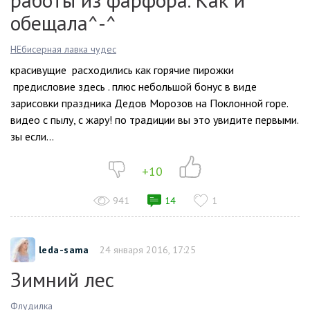
обещала^-^
НЕбисерная лавка чудес
красивущие расходились как горячие пирожки
предисловие здесь . плюс небольшой бонус в виде
зарисовки праздника Дедов Морозов на Поклонной горе.
видео с пылу, с жару! по традиции вы это увидите первыми.
зы если...
+10
941
14
1
leda-sama
24 января 2016, 17:25
Зимний лес
Флудилка