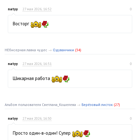
natyy
27 мая 2026, 16:52
0
Восторг
НЕбисерная лавка чудес
→
Одуванчики
(34)
natyy
27 мая 2026, 16:51
0
Шикарная работа
Альбом пользователя Светлана_Кошелева
→
Берёзовый листок
(27)
natyy
27 мая 2026, 16:50
0
Просто один-в-один! Супер