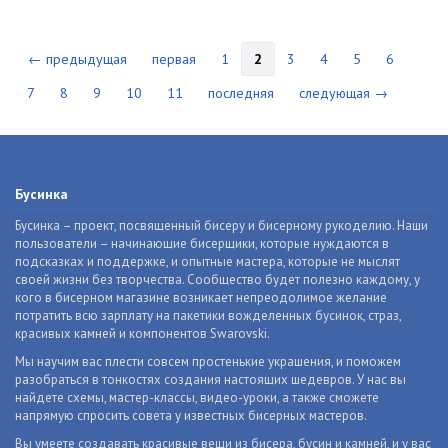
← предыдущая
первая
1
2
3
4
5
6
7
8
9
10
11
последняя
следующая →
Бусинка
Бусинка – проект, посвященный бисеру и бисерному рукоделию. Наши
пользователи – начинающие бисерщики, которые нуждаются в
подсказках и поддержке, и опытные мастера, которые не мыслят
своей жизни без творчества. Сообщество будет полезно каждому, у
кого в бисерном магазине возникает непреодолимое желание
потратить всю зарплату на пакетики вожделенных бусинок, страз,
красивых камней и компонентов Swarovski.
Мы научим вас плести совсем простенькие украшения, и поможем
разобраться в тонкостях создания настоящих шедевров. У нас вы
найдете схемы, мастер-классы, видео-уроки, а также сможете
напрямую спросить совета у известных бисерных мастеров.
Вы умеете создавать красивые вещи из бисера, бусин и камней, и у вас