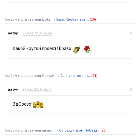
Альбом пользователя Lipka
→
Бель. Проба пера...
(29)
natyy
27 мая 2026, 16:49
0
Какой крутой проект! Браво
Альбом пользователя МаскаИ
→
Галстук этно-лиса
(21)
natyy
27 мая 2026, 16:45
0
ЗдОрово!
Альбом пользователя ninagri
→
С праздником Победы!
(25)