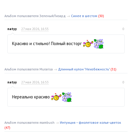
Альбом пользователя ЗеленыйЛизард
→
Синее в шестом
(30)
natyy
27 мая 2026, 16:55
0
Красиво и стильно! Полный восторг
Альбом пользователя Murarisa
→
Длинный кулон "Неизбежность"
(31)
natyy
27 мая 2026, 16:53
0
Нереально красиво
Альбом пользователя mambush
→
Интуиция – фиолетовое колье-цветок
(47)