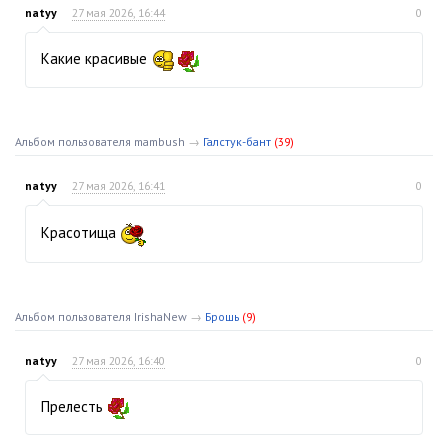
natyy
27 мая 2026, 16:44
0
Какие красивые
Альбом пользователя mambush
→
Галстук-бант
(39)
natyy
27 мая 2026, 16:41
0
Красотища
Альбом пользователя IrishaNew
→
Брошь
(9)
natyy
27 мая 2026, 16:40
0
Прелесть