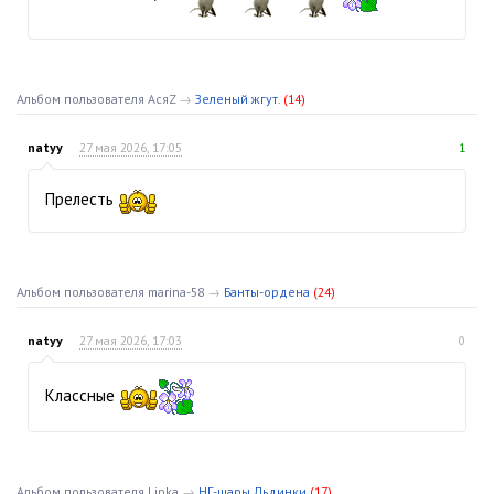
Альбом пользователя АсяZ
→
Зеленый жгут.
(14)
natyy
27 мая 2026, 17:05
1
Прелесть
Альбом пользователя marina-58
→
Банты-ордена
(24)
natyy
27 мая 2026, 17:03
0
Классные
Альбом пользователя Lipka
→
НГ-шары Льдинки
(17)