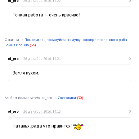
ol_pro
26 декабря 2016, 14:22
0
Тонкая работа — очень красиво!
О жизни
→
Помолитесь, пожалуйста за душу новопреставленного раба
Божия Иоанна
(35)
ol_pro
26 декабря 2016, 14:21
0
Земля пухом.
Альбом пользователя ol_pro
→
Снеговики
(30)
ol_pro
26 декабря 2016, 14:13
0
Наталья, рада что нравится!