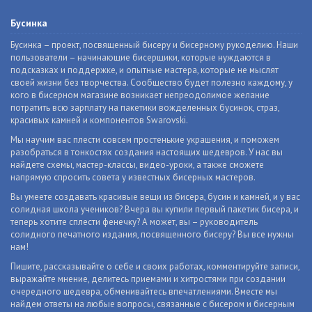
Бусинка
Бусинка – проект, посвященный бисеру и бисерному рукоделию. Наши
пользователи – начинающие бисерщики, которые нуждаются в
подсказках и поддержке, и опытные мастера, которые не мыслят
своей жизни без творчества. Сообщество будет полезно каждому, у
кого в бисерном магазине возникает непреодолимое желание
потратить всю зарплату на пакетики вожделенных бусинок, страз,
красивых камней и компонентов Swarovski.
Мы научим вас плести совсем простенькие украшения, и поможем
разобраться в тонкостях создания настоящих шедевров. У нас вы
найдете схемы, мастер-классы, видео-уроки, а также сможете
напрямую спросить совета у известных бисерных мастеров.
Вы умеете создавать красивые вещи из бисера, бусин и камней, и у вас
солидная школа учеников? Вчера вы купили первый пакетик бисера, и
теперь хотите сплести фенечку? А может, вы – руководитель
солидного печатного издания, посвященного бисеру? Вы все нужны
нам!
Пишите, рассказывайте о себе и своих работах, комментируйте записи,
выражайте мнение, делитесь приемами и хитростями при создании
очередного шедевра, обменивайтесь впечатлениями. Вместе мы
найдем ответы на любые вопросы, связанные с бисером и бисерным