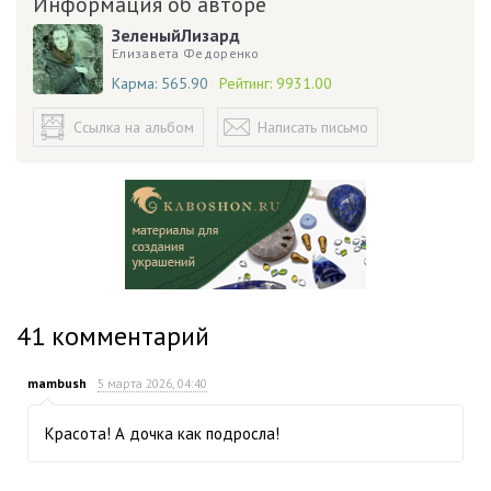
Информация об авторе
ЗеленыйЛизард
Елизавета Федоренко
Карма:
565.90
Рейтинг:
9931.00
Ссылка на альбом
Написать письмо
41
комментарий
mambush
5 марта 2026, 04:40
Красота! А дочка как подросла!