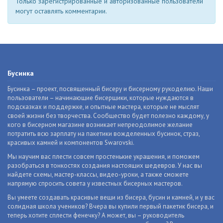
Только зарегистрированные и авторизованные пользователи
могут оставлять комментарии.
Бусинка
Бусинка – проект, посвященный бисеру и бисерному рукоделию. Наши
пользователи – начинающие бисерщики, которые нуждаются в
подсказках и поддержке, и опытные мастера, которые не мыслят
своей жизни без творчества. Сообщество будет полезно каждому, у
кого в бисерном магазине возникает непреодолимое желание
потратить всю зарплату на пакетики вожделенных бусинок, страз,
красивых камней и компонентов Swarovski.
Мы научим вас плести совсем простенькие украшения, и поможем
разобраться в тонкостях создания настоящих шедевров. У нас вы
найдете схемы, мастер-классы, видео-уроки, а также сможете
напрямую спросить совета у известных бисерных мастеров.
Вы умеете создавать красивые вещи из бисера, бусин и камней, и у вас
солидная школа учеников? Вчера вы купили первый пакетик бисера, и
теперь хотите сплести фенечку? А может, вы – руководитель