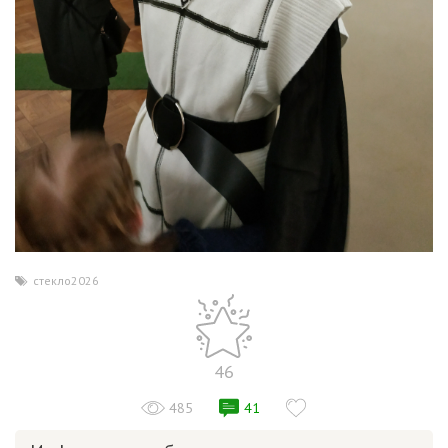
стекло2026
46
485
41