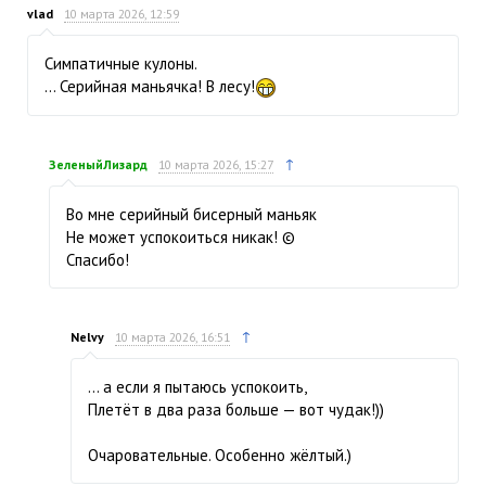
vlad
10 марта 2026, 12:59
Симпатичные кулоны.
… Серийная маньячка! В лесу!
↑
ЗеленыйЛизард
10 марта 2026, 15:27
Во мне серийный бисерный маньяк
Не может успокоиться никак! ©
Спасибо!
↑
Nelvy
10 марта 2026, 16:51
… а если я пытаюсь успокоить,
Плетёт в два раза больше — вот чудак!))
Очаровательные. Особенно жёлтый.)