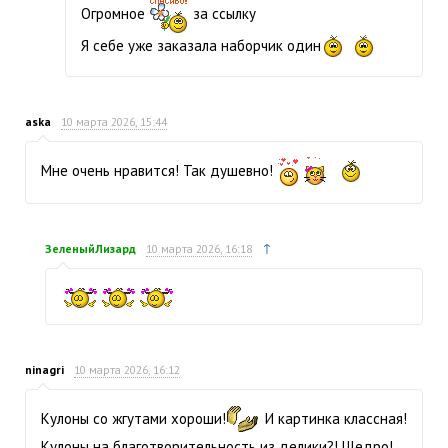
Огромное
за ссылку
Я себе уже заказала наборчик один
aska
10 марта 2026, 15:44
Мне очень нравится! Так душевно!
↑
ЗеленыйЛизард
10 марта 2026, 16:18
ninagri
10 марта 2026, 16:12
Кулоны со жгутами хороши!
И картинка классная!
Кулоны на благотворительность из делики?! Щедро!