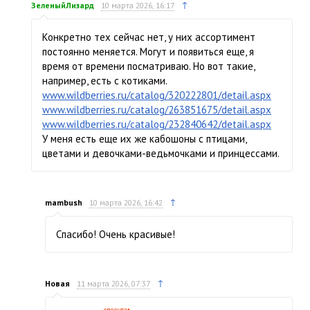
↑
ЗеленыйЛизард
10 марта 2026, 16:17
Конкретно тех сейчас нет, у них ассортимент
постоянно меняется. Могут и появиться еще, я
время от времени посматриваю. Но вот такие,
например, есть с котиками.
www.wildberries.ru/catalog/320222801/detail.aspx
www.wildberries.ru/catalog/263851675/detail.aspx
www.wildberries.ru/catalog/232840642/detail.aspx
У меня есть еще их же кабошоны с птицами,
цветами и девочками-ведьмочками и принцессами.
↑
mambush
10 марта 2026, 16:42
Спасибо! Очень красивые!
↑
Новая
11 марта 2026, 07:37