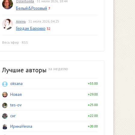
Ostertomta
· 31 июля 2026, 18:44
Белый&Розовый
7
Алень
· 31 июля 2026, 04:25
Гердан Барокко
32
Весь эфир
·
RSS
Лучшие авторы
за неделю
oksana
+53.00
Новая
+29.00
tes-ov
+25.00
снг
+22.00
ИринаVesna
+20.00