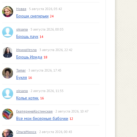
Новая
· 5 августа 2026, 05:42
Броши снегирьки
24
oksana
· 5 августа 2026, 00:03
Брошь паук
14
ИринаVesna
· 3 августа 2026, 22:42
Брошь Ирида
18
Tamar
· 3 августа 2026, 17:45
Букля
16
oksana
· 2 августа 2026, 11:55
Колье котик.
16
ЕкатеринаКостинская
· 2 августа 2026, 10:47
Все мои бисерные бабочки
12
ОльгаМинск
· 2 августа 2026, 00:43