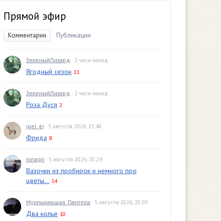
Прямой эфир
Комментарии
Публикации
ЗеленыйЛизард
· 2 часа назад
Ягодный сезон
11
ЗеленыйЛизард
· 2 часа назад
Роза Дуся
2
igel_ej
· 5 августа 2026, 21:40
Фрида
8
ninagri
· 5 августа 2026, 20:29
Вазочки из пробирок и немного про
цветы...
14
Мурлыкающая_Пантера
· 5 августа 2026, 20:05
Два колье
10