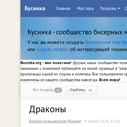
Бусинка
Главная
Мастера
Разделы
О
Бусинка - сообщество бисерных 
У нас вы можете создать
бесплатное портф
или
задать вопрос
об интересующей техник
Businka.org - вне политики!
Друзья, наше сообщество посвя
связанные с политикой публикуйте на своей странице в "за
пропаганда одной из сторон и политика. Все пользователи
исключены из нашего сообщества навсегда.
Всем мира!
Все подряд
Альбомы
+1
+1
Драконы
Альбом пользователя МаскаИ
6 марта 2026, 11:16