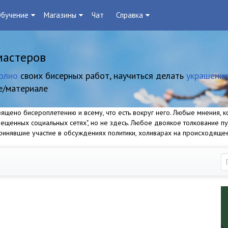
бучение
Магазины
Чат
Справка
мастеров
олио
своих бисерных работ, научиться делать
украшение
е/материале
щено бисероплетению и всему, что есть вокруг него. Любые мнения, ко
прещенных социальных сетях", но не здесь. Любое двоякое толкование п
 принявшие участие в обсуждениях политики, холиварах на происходяще