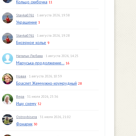
Кольцо скибочка
11
Stavka0761
· 1 августа 2026, 19:38
Украшение
3
Stavka0761
· 1 августа 2026, 19:28
Бисерное колье
9
Наталья-Любава
· 1 августа 2026, 14:25
Маруська-продолжение...
16
Новая
· 1 августа 2026, 10:59
Браслет Жемчужно-изумрудный
28
Вера
· 31 июля 2026, 23:36
Ищу схему
32
Ostrovbisera
· 31 июля 2026, 21:02
Фонарик
30