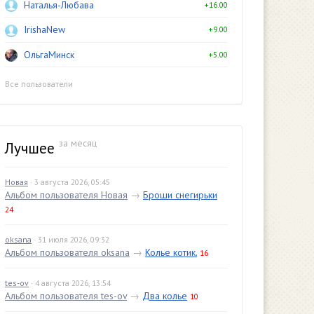
Наталья-Любава
+16.00
IrishaNew
+9.00
ОльгаМинск
+5.00
Все пользователи
за месяц
Лучшее
Новая
· 3 августа 2026, 05:45
Альбом пользователя Новая
→
Броши снегирьки
24
oksana
· 31 июля 2026, 09:32
Альбом пользователя oksana
→
Колье котик.
16
tes-ov
· 4 августа 2026, 13:54
Альбом пользователя tes-ov
→
Два колье
10