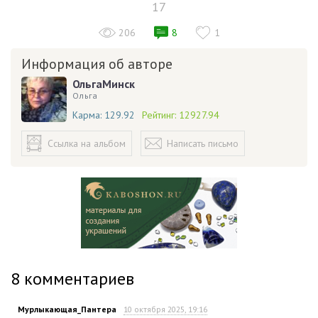
17
206
8
1
Информация об авторе
ОльгаМинск
Ольга
Карма:
129.92
Рейтинг:
12927.94
Ссылка на альбом
Написать письмо
8
комментариев
Мурлыкающая_Пантера
10 октября 2025, 19:16