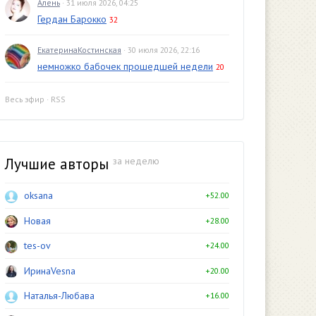
Алень
· 31 июля 2026, 04:25
Гердан Барокко
32
ЕкатеринаКостинская
· 30 июля 2026, 22:16
немножко бабочек прошедшей недели
20
Весь эфир
·
RSS
Лучшие авторы
за неделю
oksana
+52.00
Новая
+28.00
tes-ov
+24.00
ИринаVesna
+20.00
Наталья-Любава
+16.00