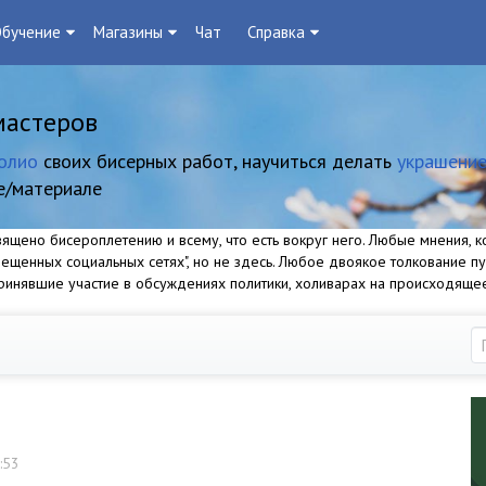
бучение
Магазины
Чат
Справка
мастеров
олио
своих бисерных работ, научиться делать
украшение
е/материале
щено бисероплетению и всему, что есть вокруг него. Любые мнения, ко
прещенных социальных сетях", но не здесь. Любое двоякое толкование п
 принявшие участие в обсуждениях политики, холиварах на происходяще
:53