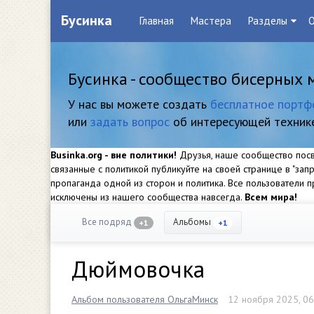
Бусинка
Главная
Мастера
Разделы
О
Бусинка - сообщество бисерных 
У нас вы можете создать
бесплатное портф
или
задать вопрос
об интересующей техник
Businka.org - вне политики!
Друзья, наше сообщество посвя
связанные с политикой публикуйте на своей странице в "за
пропаганда одной из сторон и политика. Все пользователи
исключены из нашего сообщества навсегда.
Всем мира!
Все подряд
Альбомы
+1
+1
Дюймовочка
Альбом пользователя ОльгаМинск
12 ноября 2025, 06