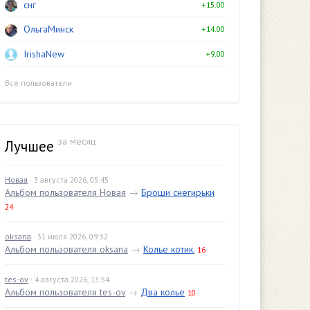
снг
+15.00
ОльгаМинск
+14.00
IrishaNew
+9.00
Все пользователи
за месяц
Лучшее
Новая
· 3 августа 2026, 05:45
Альбом пользователя Новая
→
Броши снегирьки
24
oksana
· 31 июля 2026, 09:32
Альбом пользователя oksana
→
Колье котик.
16
tes-ov
· 4 августа 2026, 13:54
Альбом пользователя tes-ov
→
Два колье
10