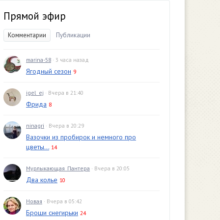
Прямой эфир
Комментарии
Публикации
marina-58
· 3 часа назад
Ягодный сезон
9
igel_ej
· Вчера в 21:40
Фрида
8
ninagri
· Вчера в 20:29
Вазочки из пробирок и немного про
цветы...
14
Мурлыкающая_Пантера
· Вчера в 20:05
Два колье
10
Новая
· Вчера в 05:42
Броши снегирьки
24