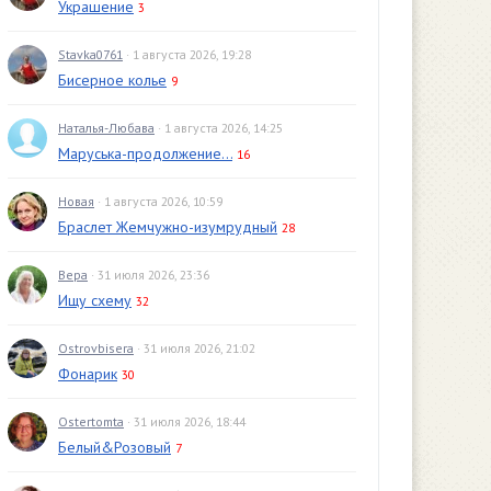
Украшение
3
Stavka0761
· 1 августа 2026, 19:28
Бисерное колье
9
Наталья-Любава
· 1 августа 2026, 14:25
Маруська-продолжение...
16
Новая
· 1 августа 2026, 10:59
Браслет Жемчужно-изумрудный
28
Вера
· 31 июля 2026, 23:36
Ищу схему
32
Ostrovbisera
· 31 июля 2026, 21:02
Фонарик
30
Ostertomta
· 31 июля 2026, 18:44
Белый&Розовый
7