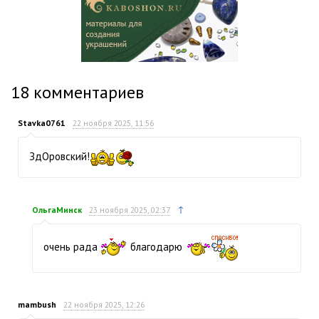
18
комментариев
Stavka0761
22 ноября 2025, 11:56
ЗдОровский!
↑
ОльгаМинск
23 ноября 2025, 02:37
очень рада
благодарю
mambush
22 ноября 2025, 12:26