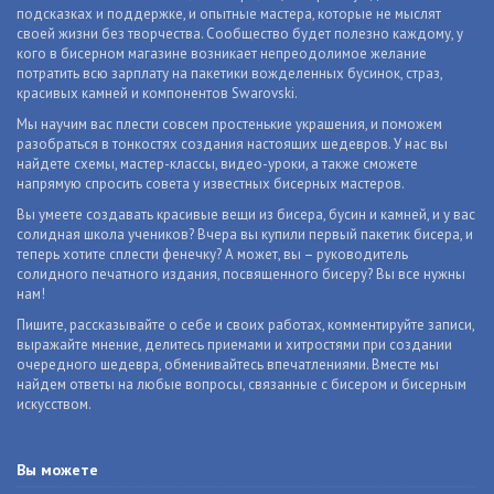
подсказках и поддержке, и опытные мастера, которые не мыслят
своей жизни без творчества. Сообщество будет полезно каждому, у
кого в бисерном магазине возникает непреодолимое желание
потратить всю зарплату на пакетики вожделенных бусинок, страз,
красивых камней и компонентов Swarovski.
Мы научим вас плести совсем простенькие украшения, и поможем
разобраться в тонкостях создания настоящих шедевров. У нас вы
найдете схемы, мастер-классы, видео-уроки, а также сможете
напрямую спросить совета у известных бисерных мастеров.
Вы умеете создавать красивые вещи из бисера, бусин и камней, и у вас
солидная школа учеников? Вчера вы купили первый пакетик бисера, и
теперь хотите сплести фенечку? А может, вы – руководитель
солидного печатного издания, посвященного бисеру? Вы все нужны
нам!
Пишите, рассказывайте о себе и своих работах, комментируйте записи,
выражайте мнение, делитесь приемами и хитростями при создании
очередного шедевра, обменивайтесь впечатлениями. Вместе мы
найдем ответы на любые вопросы, связанные с бисером и бисерным
искусством.
Вы можете