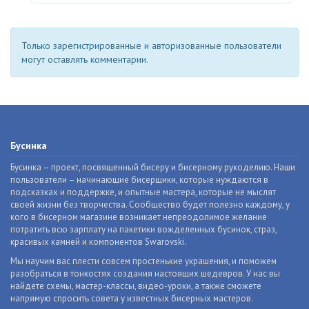
Только зарегистрированные и авторизованные пользователи
могут оставлять комментарии.
Бусинка
Бусинка – проект, посвященный бисеру и бисерному рукоделию. Наши
пользователи – начинающие бисерщики, которые нуждаются в
подсказках и поддержке, и опытные мастера, которые не мыслят
своей жизни без творчества. Сообщество будет полезно каждому, у
кого в бисерном магазине возникает непреодолимое желание
потратить всю зарплату на пакетики вожделенных бусинок, страз,
красивых камней и компонентов Swarovski.
Мы научим вас плести совсем простенькие украшения, и поможем
разобраться в тонкостях создания настоящих шедевров. У нас вы
найдете схемы, мастер-классы, видео-уроки, а также сможете
напрямую спросить совета у известных бисерных мастеров.