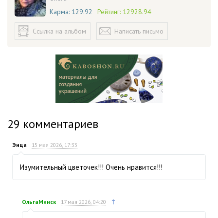
Карма:
129.92
Рейтинг:
12928.94
Ссылка на альбом
Написать письмо
29
комментариев
Энца
15 мая 2026, 17:33
Изумительный цветочек!!! Очень нравится!!!
↑
ОльгаМинск
17 мая 2026, 04:20