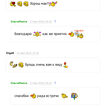
Хорош мак!!
↑
ОльгаМинск
17 мая 2026, 04:26
благодарю
как же приятно
OlgaK
16 мая 2026, 13:26
брошь очень вам к лицу
↑
ОльгаМинск
17 мая 2026, 04:24
спасибки
рада встречи