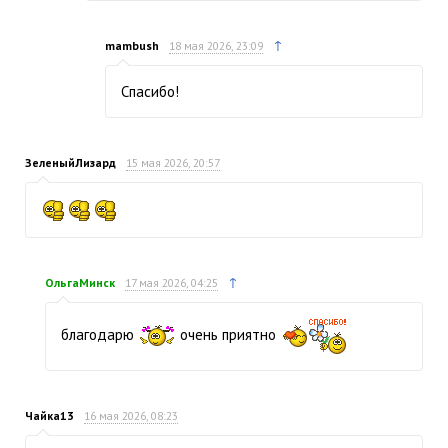
↑
mambush
18 мая 2026, 23:09
Спасибо!
ЗеленыйЛизард
15 мая 2026, 20:57
↑
ОльгаМинск
17 мая 2026, 04:25
благодарю
очень приятно
Чайка13
16 мая 2026, 08:23