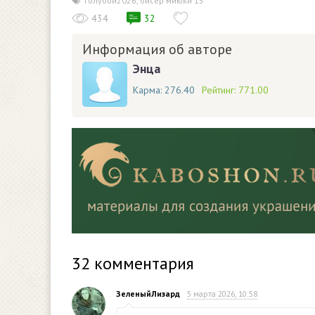
голубой2026
,
бисер миюки 15
434
32
Информация об авторе
Энца
Карма:
276.40
Рейтинг:
771.00
32
комментария
ЗеленыйЛизард
5 марта 2026, 10:58