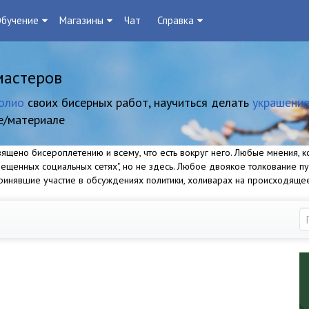
бучение
Магазины
Чат
Справка
мастеров
олио
своих бисерных работ, научиться делать
украшение
е/материале
щено бисероплетению и всему, что есть вокруг него. Любые мнения, ко
прещенных социальных сетях", но не здесь. Любое двоякое толкование п
 принявшие участие в обсуждениях политики, холиварах на происходяще