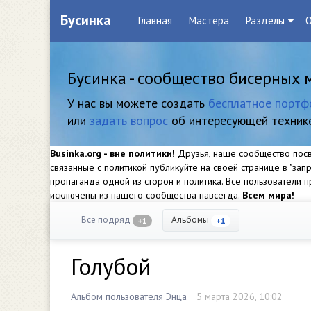
Бусинка
Главная
Мастера
Разделы
О
Бусинка - сообщество бисерных 
У нас вы можете создать
бесплатное портф
или
задать вопрос
об интересующей техник
Businka.org - вне политики!
Друзья, наше сообщество посвя
связанные с политикой публикуйте на своей странице в "за
пропаганда одной из сторон и политика. Все пользователи
исключены из нашего сообщества навсегда.
Всем мира!
Все подряд
Альбомы
+1
+1
Голубой
Альбом пользователя Энца
5 марта 2026, 10:02