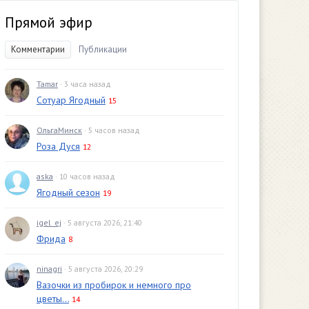
Прямой эфир
Комментарии
Публикации
Tamar
· 3 часа назад
Сотуар Ягодный
15
ОльгаМинск
· 5 часов назад
Роза Дуся
12
aska
· 10 часов назад
Ягодный сезон
19
igel_ej
· 5 августа 2026, 21:40
Фрида
8
ninagri
· 5 августа 2026, 20:29
Вазочки из пробирок и немного про
цветы...
14