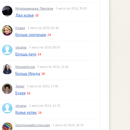
Мурлыкающая_Пантера
· 5 августа 2026, 20:05
Два колье
10
Новая
· 5 августа 2026, 05:42
Броши снегирьки
24
oksana
· 5 августа 2026, 00:03
Брошь паук
14
ИринаVesna
· 3 августа 2026, 22:42
Брошь Ирида
18
Tamar
· 3 августа 2026, 17:45
Букля
16
oksana
· 2 августа 2026, 11:55
Колье котик.
16
ЕкатеринаКостинская
· 2 августа 2026, 10:47