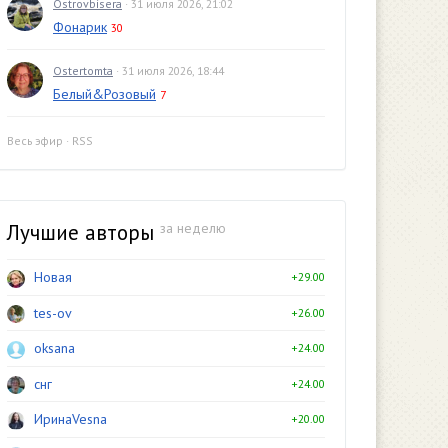
Ostrovbisera
· 31 июля 2026, 21:02
Фонарик
30
Ostertomta
· 31 июля 2026, 18:44
Белый&Розовый
7
Весь эфир
·
RSS
Лучшие авторы
за неделю
Новая
+29.00
tes-ov
+26.00
oksana
+24.00
снг
+24.00
ИринаVesna
+20.00