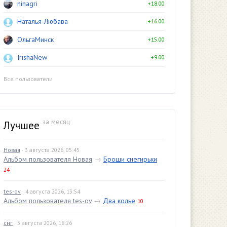
ninagri
+18.00
Наталья-Любава
+16.00
ОльгаМинск
+15.00
IrishaNew
+9.00
Все пользователи
за месяц
Лучшее
Новая
· 3 августа 2026, 05:45
Альбом пользователя Новая
→
Броши снегирьки
24
tes-ov
· 4 августа 2026, 13:54
Альбом пользователя tes-ov
→
Два колье
10
снг
· 5 августа 2026, 18:26