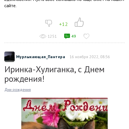
сайте.
+12
1251
49
Мурлыкающая_Пантера
16 ноября 2022, 08:56
Иринка-Хулиганка, с Днем
рождения!
Дни рождения