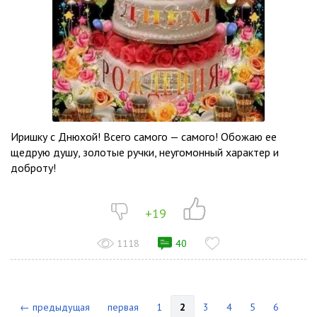
Иришку с Днюхой! Всего самого — самого! Обожаю ее
щедрую душу, золотые ручки, неугомонный характер и
доброту!
+19
1118
40
← предыдущая
первая
1
2
3
4
5
6