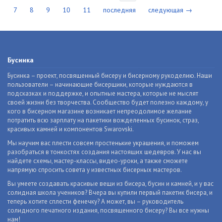
7
8
9
10
11
последняя
следующая →
Бусинка
Бусинка – проект, посвященный бисеру и бисерному рукоделию. Наши
пользователи – начинающие бисерщики, которые нуждаются в
подсказках и поддержке, и опытные мастера, которые не мыслят
своей жизни без творчества. Сообщество будет полезно каждому, у
кого в бисерном магазине возникает непреодолимое желание
потратить всю зарплату на пакетики вожделенных бусинок, страз,
красивых камней и компонентов Swarovski.
Мы научим вас плести совсем простенькие украшения, и поможем
разобраться в тонкостях создания настоящих шедевров. У нас вы
найдете схемы, мастер-классы, видео-уроки, а также сможете
напрямую спросить совета у известных бисерных мастеров.
Вы умеете создавать красивые вещи из бисера, бусин и камней, и у вас
солидная школа учеников? Вчера вы купили первый пакетик бисера, и
теперь хотите сплести фенечку? А может, вы – руководитель
солидного печатного издания, посвященного бисеру? Вы все нужны
нам!