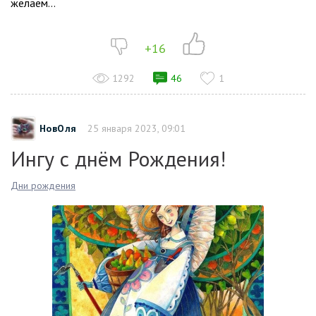
желаем...
+16
1292
46
1
НовОля
25 января 2023, 09:01
Ингу с днём Рождения!
Дни рождения