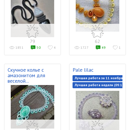
79
62
1851
50
4
1727
49
1
Скучное колье с
Pale lilac
амазонитом для
Лучшая работа за 11 ноября 202
веселой...
Лучшая работа недели (09.11.20