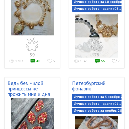
Лучшая работа за 10 ноября 202
Лучшая работа недели (08.11.20
59
78
1387
48
5
1545
66
7
Ведь без милой
Петербургский
принцессы не
фонарик
прожить мне и дня
Лучшая работа за 3 ноября 2021
Лучшая работа недели (01.11.20
Лучшая работа за ноябрь 2021