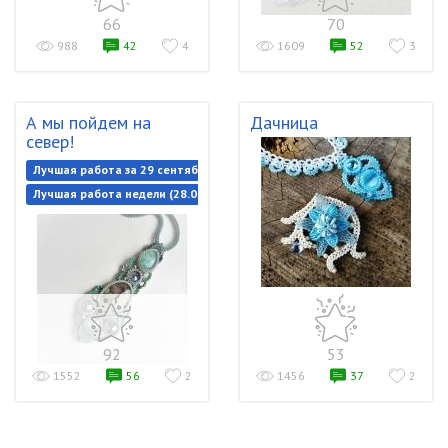
66
70
988
42
4
1609
52
3
А мы пойдем на
Дачница
север!
Лучшая работа за 29 сентября 2020
Лучшая работа недели (28.09.2020-05.10.2020)
92
53
1552
56
2
1456
37
2