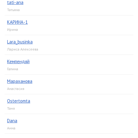
tati-ana
Татьяна
КАРИНА-1
Ирина
Lara_businka
Лариса Алексеева
Кемпендяй
Галина
Мараханова
Анастасия
Ostertomta
Таня
Dana
Анна