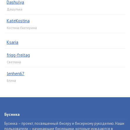
Dashulya
Дашулька
KateKostina
Костина Екатерина
Ksaria
frigg-freitag
Светлана
lenhen67
Елена
Бусинка
Бусинка – проект, посвященный бисеру и бисерному рукоделию. Наши
пользователи – начинающие бисерщики, которые нуждаются в