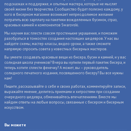
подсказках и поддержке, и опытные мастера, которые не мыслят
своей жизни без творчества. Сообщество будет полезно каждому, у
кого в бисерном магазине возникает непреодолимое желание
потратить всю зарплату на пакетики вожделенных бусинок, страз,
красивых камней и компонентов Swarovski.
Мы научим вас плести совсем простенькие украшения, и поможем
разобраться в тонкостях создания настоящих шедевров. У нас вы
найдете схемы, мастер-классы, видео-уроки, а также сможете
напрямую спросить совета у известных бисерных мастеров.
Вы умеете создавать красивые вещи из бисера, бусин и камней, и у вас
солидная школа учеников? Вчера вы купили первый пакетик бисера, и
теперь хотите сплести фенечку? А может, вы – руководитель
солидного печатного издания, посвященного бисеру? Вы все нужны
нам!
Пишите, рассказывайте о себе и своих работах, комментируйте записи,
выражайте мнение, делитесь приемами и хитростями при создании
очередного шедевра, обменивайтесь впечатлениями. Вместе мы
найдем ответы на любые вопросы, связанные с бисером и бисерным
искусством.
Вы можете