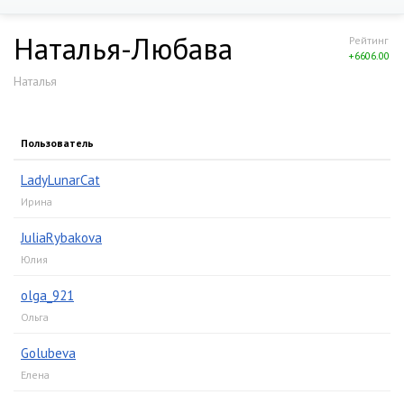
Наталья-Любава
Рейтинг
+6606.00
Наталья
Пользователь
LadyLunarCat
Ирина
JuliaRybakova
Юлия
olga_921
Ольга
Golubeva
Елена