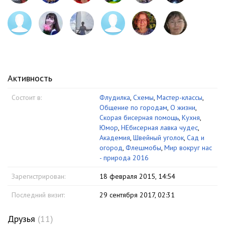
Активность
Состоит в:
Флудилка
,
Схемы
,
Мастер-классы
,
Общение по городам
,
О жизни
,
Скорая бисерная помощь
,
Кухня
,
Юмор
,
НЕбисерная лавка чудес
,
Академия
,
Швейный уголок
,
Сад и
огород
,
Флешмобы
,
Мир вокруг нас
- природа 2016
Зарегистрирован:
18 февраля 2015, 14:54
Последний визит:
29 сентября 2017, 02:31
Друзья
(11)