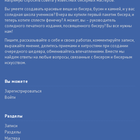
напрямую спросить совета у известных бисерных мастеров.
Вы умеете создавать красивые вещи из бисера, бусин и камней, и у вас
солидная школа учеников? Вчера вы купили первый пакетик бисера, и
теперь хотите сплести фенечку? А может, вы – руководитель
солидного печатного издания, посвященного бисеру? Вы все нужны
нам!
Пишите, рассказывайте о себе и своих работах, комментируйте записи,
выражайте мнение, делитесь приемами и хитростями при создании
очередного шедевра, обменивайтесь впечатлениями. Вместе мы
найдем ответы на любые вопросы, связанные с бисером и бисерным
искусством.
Вы можете
Зарегистрироваться
Войти
Разделы
Записи
Разделы
Мастера