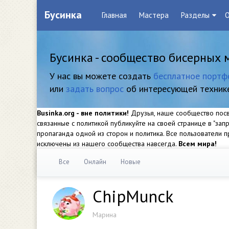
Бусинка
Главная
Мастера
Разделы
О
Бусинка - сообщество бисерных 
У нас вы можете создать
бесплатное портф
или
задать вопрос
об интересующей техник
Businka.org - вне политики!
Друзья, наше сообщество посвя
связанные с политикой публикуйте на своей странице в "за
пропаганда одной из сторон и политика. Все пользователи
исключены из нашего сообщества навсегда.
Всем мира!
Все
Онлайн
Новые
ChipMunck
Марина