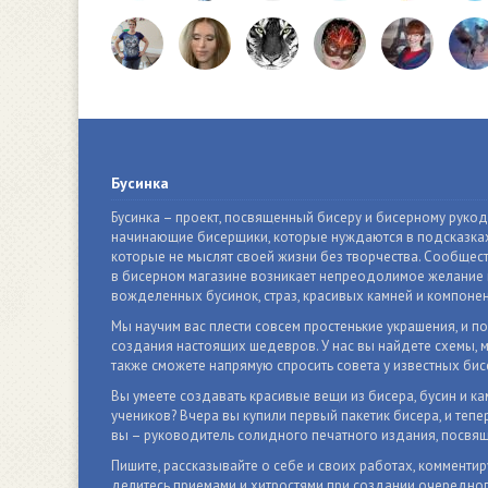
Бусинка
Бусинка – проект, посвященный бисеру и бисерному руко
начинающие бисерщики, которые нуждаются в подсказках
которые не мыслят своей жизни без творчества. Сообщест
в бисерном магазине возникает непреодолимое желание п
вожделенных бусинок, страз, красивых камней и компонен
Мы научим вас плести совсем простенькие украшения, и п
создания настоящих шедевров. У нас вы найдете схемы, м
также сможете напрямую спросить совета у известных бис
Вы умеете создавать красивые вещи из бисера, бусин и ка
учеников? Вчера вы купили первый пакетик бисера, и тепер
вы – руководитель солидного печатного издания, посвящ
Пишите, рассказывайте о себе и своих работах, комментир
делитесь приемами и хитростями при создании очередно