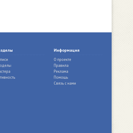
азделы
Информация
писи
О проекте
азделы
Правила
стера
Реклама
тивность
Помощь
Связь с нами