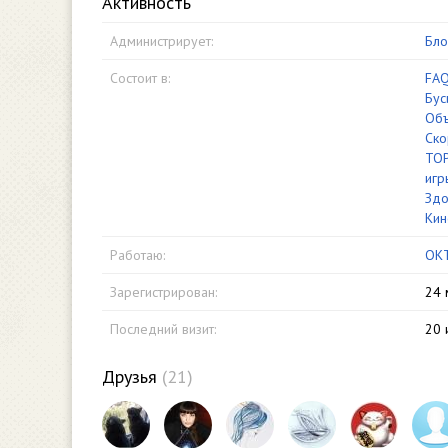
Активность
Администрирует:
Бло
Состоит в:
FA
Бус
Объ
Ско
TOP
игр
Здо
Кин
Работаю:
OKT
Зарегистрирован:
24 
Последний визит:
20 
Друзья
(21)