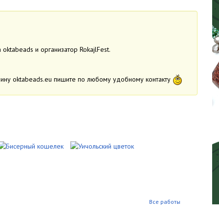
ktabeads и организатор RokajlFest.
азину oktabeads.eu пишите по любому удобному контакту
Все работы