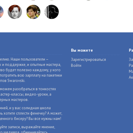
Вы можете
Р
делию. Наши пользователи –
Зарегистрироваться
За
 и поддержке, и опытные мастера,
Войти
Р
во будет полезно каждому, у кого
Ма
отратить всю зарплату на пакетики
Ак
тов Swarovski.
оможем разобраться в тонкостях
астер-классы, видео-уроки, а
ерных мастеров.
мней, и у вас солидная школа
ь хотите сплести фенечку? А может,
енного бисеру? Вы все нужны нам!
уйте записи, выражайте мнение,
го шедевра, обменивайтесь