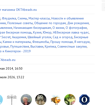
г магазина OKTAbeads.eu
Q
,
Флудилка
,
Схемы
,
Мастер-классы
,
Новости и объявления
инки
,
Полезные советы
,
Общение по городам
,
Дни рождения
,
явления
,
Начинающим бисерщикам
,
О жизни
,
О фотографии
,
рая бисерная помощь
,
Кухня
,
Юмор
,
НЕбисерная лавка чудес
,
 Secret
,
Академия
,
Швейный уголок
,
Сад и огород
,
Бисерные
ы
,
Камни и материалы
,
Флешмобы
,
Прошу помощи
,
Я негодую
,
ровье
,
Путешествия
,
Выставки
,
Критика
,
Совместные закупки
,
о и Киногерои - 2019
Abeads.eu
мая 2014, 16:50
июля 2026, 13:22