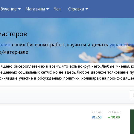
бучение
Магазины
Чат
Справка
мастеров
олио
своих бисерных работ, научиться делать
украшение
е/материале
щено бисероплетению и всему, что есть вокруг него. Любые мнения, ко
прещенных социальных сетях", но не здесь. Любое двоякое толкование п
 принявшие участие в обсуждениях политики, холиварах на происходяще
Карма
Рейтинг
815.50
+791.00