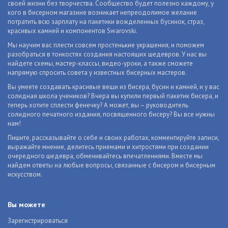
своей жизни без творчества. Сообщество будет полезно каждому, у
кого в бисерном магазине возникает непреодолимое желание
потратить всю зарплату на пакетики вожделенных бусинок, страз,
красивых камней и компонентов Swarovski.
Мы научим вас плести совсем простенькие украшения, и поможем
разобраться в тонкостях создания настоящих шедевров. У нас вы
найдете схемы, мастер-классы, видео-уроки, а также сможете
напрямую спросить совета у известных бисерных мастеров.
Вы умеете создавать красивые вещи из бисера, бусин и камней, и у вас
солидная школа учеников? Вчера вы купили первый пакетик бисера, и
теперь хотите сплести фенечку? А может, вы – руководитель
солидного печатного издания, посвященного бисеру? Вы все нужны
нам!
Пишите, рассказывайте о себе и своих работах, комментируйте записи,
выражайте мнение, делитесь приемами и хитростями при создании
очередного шедевра, обменивайтесь впечатлениями. Вместе мы
найдем ответы на любые вопросы, связанные с бисером и бисерным
искусством.
Вы можете
Зарегистрироваться