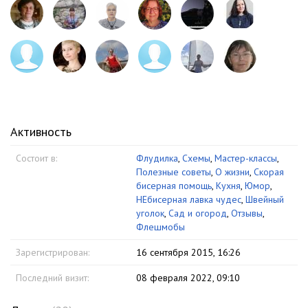
Активность
Состоит в:
Флудилка
,
Схемы
,
Мастер-классы
,
Полезные советы
,
О жизни
,
Скорая
бисерная помощь
,
Кухня
,
Юмор
,
НЕбисерная лавка чудес
,
Швейный
уголок
,
Сад и огород
,
Отзывы
,
Флешмобы
Зарегистрирован:
16 сентября 2015, 16:26
Последний визит:
08 февраля 2022, 09:10