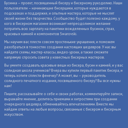
Бусинка – проект, посвященный бисеру и бисерному рукоделию. Наши
пользователи – начинающие бисерщики, которые нуждаются в
подсказках и поддержке, и опытные мастера, которые не мыслят
своей жизни без творчества. Сообщество будет полезно каждому, у
кого в бисерном магазине возникает непреодолимое желание
потратить всю зарплату на пакетики вожделенных бусинок, страз,
красивых камней и компонентов Swarovski.
Мы научим вас плести совсем простенькие украшения, и поможем
разобраться в тонкостях создания настоящих шедевров. У нас вы
найдете схемы, мастер-классы, видео-уроки, а также сможете
напрямую спросить совета у известных бисерных мастеров.
Вы умеете создавать красивые вещи из бисера, бусин и камней, и у вас
солидная школа учеников? Вчера вы купили первый пакетик бисера, и
теперь хотите сплести фенечку? А может, вы – руководитель
солидного печатного издания, посвященного бисеру? Вы все нужны
нам!
Пишите, рассказывайте о себе и своих работах, комментируйте записи,
выражайте мнение, делитесь приемами и хитростями при создании
очередного шедевра, обменивайтесь впечатлениями. Вместе мы
найдем ответы на любые вопросы, связанные с бисером и бисерным
искусством.