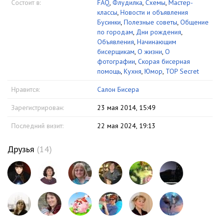
Состоит в:
FAQ
,
Флудилка
,
Схемы
,
Мастер-
классы
,
Новости и объявления
Бусинки
,
Полезные советы
,
Общение
по городам
,
Дни рождения
,
Объявления
,
Начинающим
бисерщикам
,
О жизни
,
О
фотографии
,
Скорая бисерная
помощь
,
Кухня
,
Юмор
,
TOP Secret
Нравится:
Салон Бисера
Зарегистрирован:
23 мая 2014, 15:49
Последний визит:
22 мая 2024, 19:13
Друзья
(14)