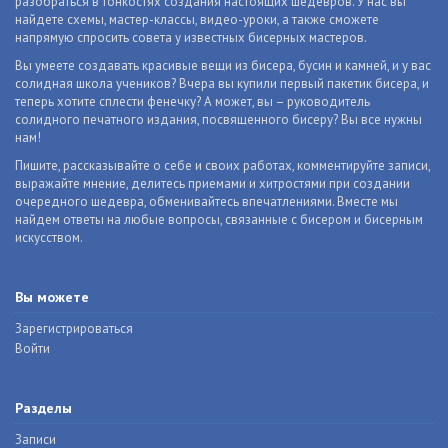
разобраться в тонкостях создания настоящих шедевров. У нас вы
найдете схемы, мастер-классы, видео-уроки, а также сможете
напрямую спросить совета у известных бисерных мастеров.
Вы умеете создавать красивые вещи из бисера, бусин и камней, и у вас
солидная школа учеников? Вчера вы купили первый пакетик бисера, и
теперь хотите сплести фенечку? А может, вы – руководитель
солидного печатного издания, посвященного бисеру? Вы все нужны
нам!
Пишите, рассказывайте о себе и своих работах, комментируйте записи,
выражайте мнение, делитесь приемами и хитростями при создании
очередного шедевра, обменивайтесь впечатлениями. Вместе мы
найдем ответы на любые вопросы, связанные с бисером и бисерным
искусством.
Вы можете
Зарегистрироваться
Войти
Разделы
Записи