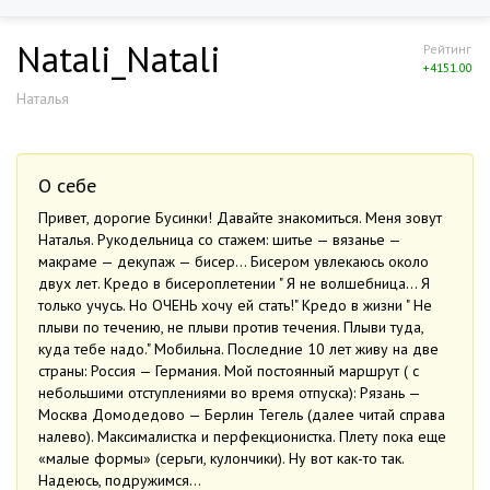
Natali_Natali
Рейтинг
+4151.00
Наталья
О себе
Привет, дорогие Бусинки! Давайте знакомиться. Меня зовут
Наталья. Рукодельница со стажем: шитье — вязанье —
макраме — декупаж — бисер… Бисером увлекаюсь около
двух лет. Кредо в бисероплетении " Я не волшебница… Я
только учусь. Но ОЧЕНЬ хочу ей стать!" Кредо в жизни " Не
плыви по течению, не плыви против течения. Плыви туда,
куда тебе надо." Мобильна. Последние 10 лет живу на две
страны: Россия — Германия. Мой постоянный маршрут ( с
небольшими отступлениями во время отпуска): Рязань —
Москва Домодедово — Берлин Тегель (далее читай справа
налево). Максималистка и перфекционистка. Плету пока еще
«малые формы» (серьги, кулончики). Ну вот как-то так.
Надеюсь, подружимся…