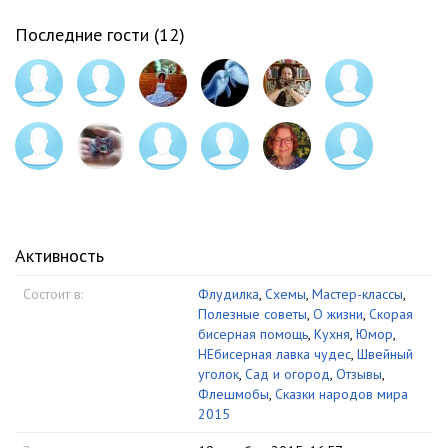
Последние гости (
12
)
Активность
Состоит в:
Флудилка
,
Схемы
,
Мастер-классы
,
Полезные советы
,
О жизни
,
Скорая
бисерная помощь
,
Кухня
,
Юмор
,
НЕбисерная лавка чудес
,
Швейный
уголок
,
Сад и огород
,
Отзывы
,
Флешмобы
,
Сказки народов мира
2015