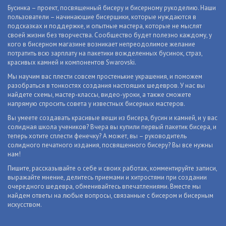
Бусинка – проект, посвященный бисеру и бисерному рукоделию. Наши
пользователи – начинающие бисерщики, которые нуждаются в
подсказках и поддержке, и опытные мастера, которые не мыслят
своей жизни без творчества. Сообщество будет полезно каждому, у
кого в бисерном магазине возникает непреодолимое желание
потратить всю зарплату на пакетики вожделенных бусинок, страз,
красивых камней и компонентов Swarovski.
Мы научим вас плести совсем простенькие украшения, и поможем
разобраться в тонкостях создания настоящих шедевров. У нас вы
найдете схемы, мастер-классы, видео-уроки, а также сможете
напрямую спросить совета у известных бисерных мастеров.
Вы умеете создавать красивые вещи из бисера, бусин и камней, и у вас
солидная школа учеников? Вчера вы купили первый пакетик бисера, и
теперь хотите сплести фенечку? А может, вы – руководитель
солидного печатного издания, посвященного бисеру? Вы все нужны
нам!
Пишите, рассказывайте о себе и своих работах, комментируйте записи,
выражайте мнение, делитесь приемами и хитростями при создании
очередного шедевра, обменивайтесь впечатлениями. Вместе мы
найдем ответы на любые вопросы, связанные с бисером и бисерным
искусством.