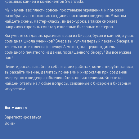
красивых камней и компонентов Swarovski.
Мы научим вас плести совсем простенькие украшения, и поможем
разобраться в тонкостях создания настоящих шедевров. У нас вы
найдете схемы, мастер-классы, видео-уроки, а также сможете
напрямую спросить совета у известных бисерных мастеров.
Вы умеете создавать красивые вещи из бисера, бусин и камней, и у вас
солидная школа учеников? Вчера вы купили первый пакетик бисера, и
теперь хотите сплести фенечку? А может, вы – руководитель
солидного печатного издания, посвященного бисеру? Вы все нужны
нам!
Пишите, рассказывайте о себе и своих работах, комментируйте записи,
выражайте мнение, делитесь приемами и хитростями при создании
очередного шедевра, обменивайтесь впечатлениями. Вместе мы
найдем ответы на любые вопросы, связанные с бисером и бисерным
искусством.
Вы можете
Зарегистрироваться
Войти