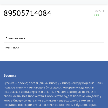
89505714084
Рейтинг
0.00
Пользователь
нет таких
Бусинка
Бусинка – проект, посвященный бисеру и бисерному рукоделию. Наши
пользователи – начинающие бисерщики, которые нуждаются в
подсказках и поддержке, и опытные мастера, которые не мыслят
своей жизни без творчества. Сообщество будет полезно каждому, у
кого в бисерном магазине возникает непреодолимое желание
потратить всю зарплату на пакетики вожделенных бусинок, страз,