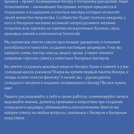
Бусинка – проект, посвященный бисеру и бисерному рукоделию. Наши
пользователи – начинающие бисерщики, которые нуждаются в
подсказках и поддержке, и опытные мастера, которые не мыслят
своей жизни без творчества. Сообщество будет полезно каждому, у
кого в бисерном магазине возникает непреодолимое желание
потратить всю зарплату на пакетики вожделенных бусинок, страз,
красивых камней и компонентов Swarovski.
Мы научим вас плести совсем простенькие украшения, и поможем
разобраться в тонкостях создания настоящих шедевров. У нас вы
найдете схемы, мастер-классы, видео-уроки, а также сможете
напрямую спросить совета у известных бисерных мастеров.
Вы умеете создавать красивые вещи из бисера, бусин и камней, и у вас
солидная школа учеников? Вчера вы купили первый пакетик бисера, и
теперь хотите сплести фенечку? А может, вы – руководитель
солидного печатного издания, посвященного бисеру? Вы все нужны
нам!
Пишите, рассказывайте о себе и своих работах, комментируйте записи,
выражайте мнение, делитесь приемами и хитростями при создании
очередного шедевра, обменивайтесь впечатлениями. Вместе мы
найдем ответы на любые вопросы, связанные с бисером и бисерным
искусством.