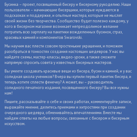
Бусинка – проект, посвященный бисеру и бисерному рукоделию. Наши
пользователи – начинающие бисерщики, которые нуждаются в
подсказках и поддержке, и опытные мастера, которые не мыслят
своей жизни без творчества. Сообщество будет полезно каждому, у
кого в бисерном магазине возникает непреодолимое желание
потратить всю зарплату на пакетики вожделенных бусинок, страз,
красивых камней и компонентов Swarovski.
Мы научим вас плести совсем простенькие украшения, и поможем
разобраться в тонкостях создания настоящих шедевров. У нас вы
найдете схемы, мастер-классы, видео-уроки, а также сможете
напрямую спросить совета у известных бисерных мастеров.
Вы умеете создавать красивые вещи из бисера, бусин и камней, и у вас
солидная школа учеников? Вчера вы купили первый пакетик бисера, и
теперь хотите сплести фенечку? А может, вы – руководитель
солидного печатного издания, посвященного бисеру? Вы все нужны
нам!
Пишите, рассказывайте о себе и своих работах, комментируйте записи,
выражайте мнение, делитесь приемами и хитростями при создании
очередного шедевра, обменивайтесь впечатлениями. Вместе мы
найдем ответы на любые вопросы, связанные с бисером и бисерным
искусством.