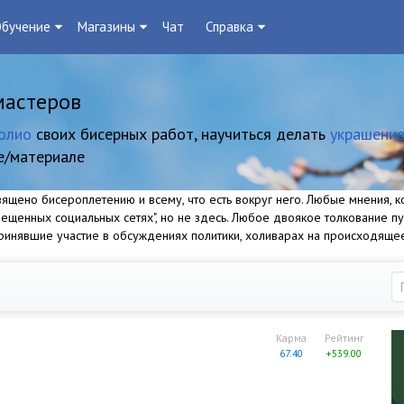
бучение
Магазины
Чат
Справка
мастеров
олио
своих бисерных работ, научиться делать
украшение
е/материале
щено бисероплетению и всему, что есть вокруг него. Любые мнения, ко
прещенных социальных сетях", но не здесь. Любое двоякое толкование п
 принявшие участие в обсуждениях политики, холиварах на происходяще
Карма
Рейтинг
67.40
+539.00