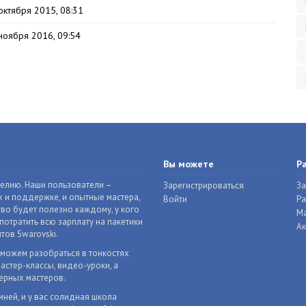
октября 2015, 08:31
ноября 2016, 09:54
Вы можете
Р
делию. Наши пользователи –
Зарегистрироваться
За
 и поддержке, и опытные мастера,
Войти
Р
во будет полезно каждому, у кого
Ма
отратить всю зарплату на пакетики
Ак
тов Swarovski.
оможем разобраться в тонкостях
астер-классы, видео-уроки, а
ерных мастеров.
мней, и у вас солидная школа