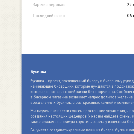
Зарегистрирован:
22 
Последний визит:
06 
Бусинка
Бусинка – проект, посвященный бисеру и бисерному руко
начинающие бисерщики, которые нуждаются в подсказках
которые не мыслят своей жизни без творчества. Сообщест
в бисерном магазине возникает непреодолимое желание п
вожделенных бусинок, страз, красивых камней и компонен
Мы научим вас плести совсем простенькие украшения, и п
создания настоящих шедевров. У нас вы найдете схемы, м
также сможете напрямую спросить совета у известных бис
Вы умеете создавать красивые вещи из бисера, бусин и ка