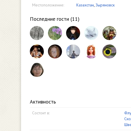
Местоположение:
Казахстан
,
Зыряновск
Последние гости (
11
)
Активность
Состоит в:
Флу
Ско
Шве