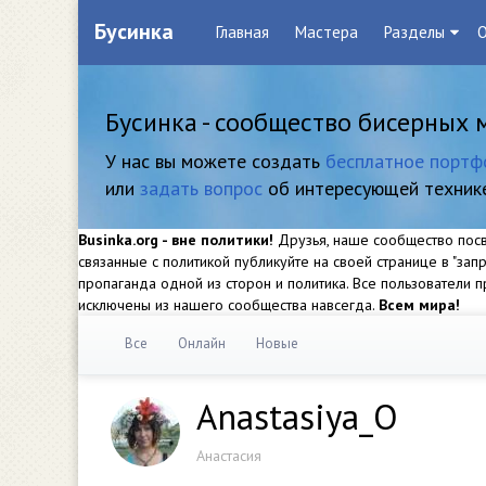
Бусинка
Главная
Мастера
Разделы
О
Бусинка - сообщество бисерных 
У нас вы можете создать
бесплатное портф
или
задать вопрос
об интересующей техник
Businka.org - вне политики!
Друзья, наше сообщество посвя
связанные с политикой публикуйте на своей странице в "за
пропаганда одной из сторон и политика. Все пользователи
исключены из нашего сообщества навсегда.
Всем мира!
Все
Онлайн
Новые
Anastasiya_O
Анастасия