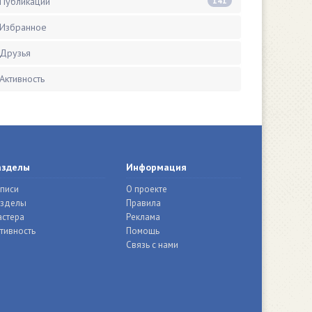
Публикации
141
Избранное
Друзья
Активность
азделы
Информация
писи
О проекте
азделы
Правила
стера
Реклама
тивность
Помощь
Связь с нами