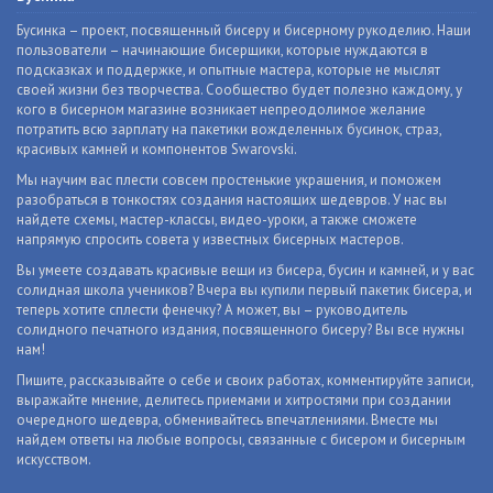
Бусинка – проект, посвященный бисеру и бисерному рукоделию. Наши
пользователи – начинающие бисерщики, которые нуждаются в
подсказках и поддержке, и опытные мастера, которые не мыслят
своей жизни без творчества. Сообщество будет полезно каждому, у
кого в бисерном магазине возникает непреодолимое желание
потратить всю зарплату на пакетики вожделенных бусинок, страз,
красивых камней и компонентов Swarovski.
Мы научим вас плести совсем простенькие украшения, и поможем
разобраться в тонкостях создания настоящих шедевров. У нас вы
найдете схемы, мастер-классы, видео-уроки, а также сможете
напрямую спросить совета у известных бисерных мастеров.
Вы умеете создавать красивые вещи из бисера, бусин и камней, и у вас
солидная школа учеников? Вчера вы купили первый пакетик бисера, и
теперь хотите сплести фенечку? А может, вы – руководитель
солидного печатного издания, посвященного бисеру? Вы все нужны
нам!
Пишите, рассказывайте о себе и своих работах, комментируйте записи,
выражайте мнение, делитесь приемами и хитростями при создании
очередного шедевра, обменивайтесь впечатлениями. Вместе мы
найдем ответы на любые вопросы, связанные с бисером и бисерным
искусством.