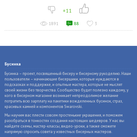
+11
1891
88
3
Бусинка
Бусинка – проект, посвященный бисеру и бисерному рукоделию. Наши
пользователи – начинающие бисерщики, которые нуждаются в
подсказках и поддержке, и опытные мастера, которые не мыслят
своей жизни без творчества. Сообщество будет полезно каждому, у
кого в бисерном магазине возникает непреодолимое желание
потратить всю зарплату на пакетики вожделенных бусинок, страз,
красивых камней и компонентов Swarovski.
Мы научим вас плести совсем простенькие украшения, и поможем
разобраться в тонкостях создания настоящих шедевров. У нас вы
найдете схемы, мастер-классы, видео-уроки, а также сможете
напрямую спросить совета у известных бисерных мастеров.