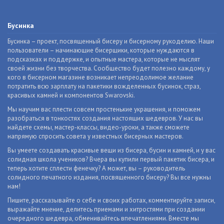
Бусинка
Бусинка – проект, посвященный бисеру и бисерному рукоделию. Наши
пользователи – начинающие бисерщики, которые нуждаются в
подсказках и поддержке, и опытные мастера, которые не мыслят
своей жизни без творчества. Сообщество будет полезно каждому, у
кого в бисерном магазине возникает непреодолимое желание
потратить всю зарплату на пакетики вожделенных бусинок, страз,
красивых камней и компонентов Swarovski.
Мы научим вас плести совсем простенькие украшения, и поможем
разобраться в тонкостях создания настоящих шедевров. У нас вы
найдете схемы, мастер-классы, видео-уроки, а также сможете
напрямую спросить совета у известных бисерных мастеров.
Вы умеете создавать красивые вещи из бисера, бусин и камней, и у вас
солидная школа учеников? Вчера вы купили первый пакетик бисера, и
теперь хотите сплести фенечку? А может, вы – руководитель
солидного печатного издания, посвященного бисеру? Вы все нужны
нам!
Пишите, рассказывайте о себе и своих работах, комментируйте записи,
выражайте мнение, делитесь приемами и хитростями при создании
очередного шедевра, обменивайтесь впечатлениями. Вместе мы