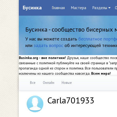
Бусинка
Главная
Мастера
Разделы
О
Бусинка - сообщество бисерных 
У нас вы можете создать
бесплатное портф
или
задать вопрос
об интересующей техник
Businka.org - вне политики!
Друзья, наше сообщество посвя
связанные с политикой публикуйте на своей странице в "за
пропаганда одной из сторон и политика. Все пользователи
исключены из нашего сообщества навсегда.
Всем мира!
Все
Онлайн
Новые
Carla701933