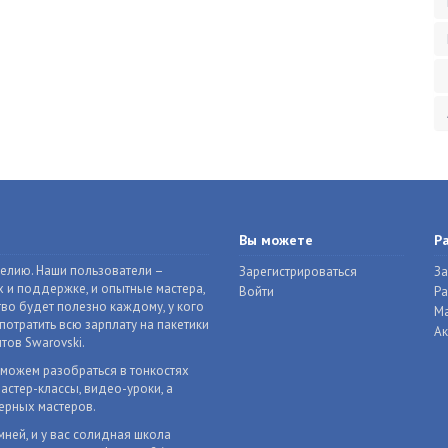
Вы можете
Р
делию. Наши пользователи –
Зарегистрироваться
За
 и поддержке, и опытные мастера,
Войти
Р
во будет полезно каждому, у кого
Ма
отратить всю зарплату на пакетики
Ак
тов Swarovski.
оможем разобраться в тонкостях
астер-классы, видео-уроки, а
ерных мастеров.
мней, и у вас солидная школа