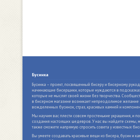
Бусинка
Бусинка – проект, посвященный бисеру и бисерному руко
начинающие бисерщики, которые нуждаются в подсказках
которые не мыслят своей жизни без творчества. Сообщест
в бисерном магазине возникает непреодолимое желание п
вожделенных бусинок, страз, красивых камней и компонен
Мы научим вас плести совсем простенькие украшения, и п
создания настоящих шедевров. У нас вы найдете схемы, м
также сможете напрямую спросить совета у известных бис
Вы умеете создавать красивые вещи из бисера, бусин и ка