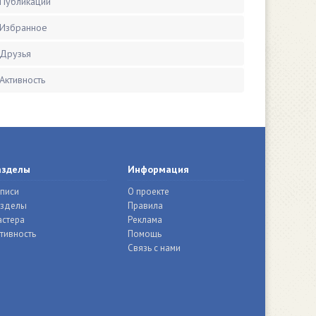
Публикации
Избранное
Друзья
Активность
азделы
Информация
писи
О проекте
азделы
Правила
стера
Реклама
тивность
Помощь
Связь с нами