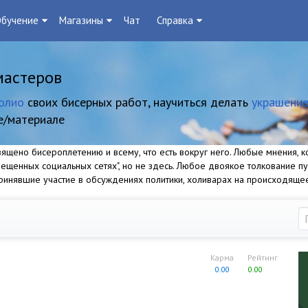
бучение
Магазины
Чат
Справка
мастеров
олио
своих бисерных работ, научиться делать
украшение
е/материале
щено бисероплетению и всему, что есть вокруг него. Любые мнения, ко
прещенных социальных сетях", но не здесь. Любое двоякое толкование п
 принявшие участие в обсуждениях политики, холиварах на происходяще
Карма
Рейтинг
0.00
0.00