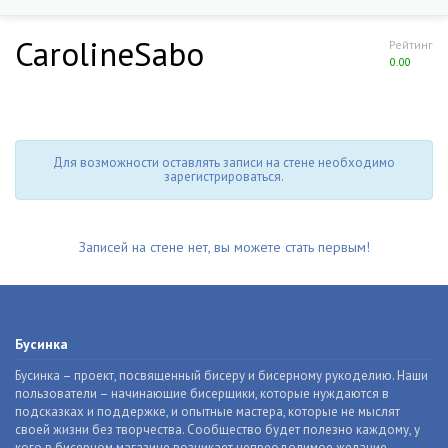
CarolineSabo
Рейтинг
0.00
Для возможности оставлять записи на стене необходимо
зарегистрироваться.
Записей на стене нет, вы можете стать первым!
Бусинка
Бусинка – проект, посвященный бисеру и бисерному рукоделию. Наши
пользователи – начинающие бисерщики, которые нуждаются в
подсказках и поддержке, и опытные мастера, которые не мыслят
своей жизни без творчества. Сообщество будет полезно каждому, у
кого в бисерном магазине возникает непреодолимое желание