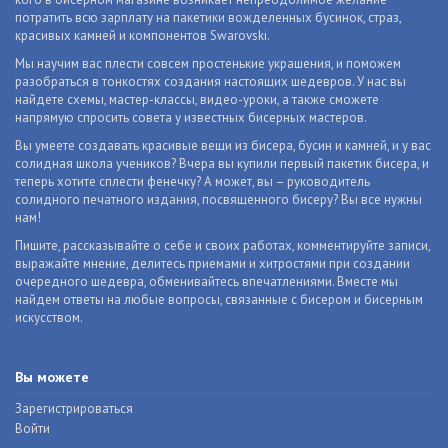
потратить всю зарплату на пакетики вожделенных бусинок, страз,
красивых камней и компонентов Swarovski.
Мы научим вас плести совсем простенькие украшения, и поможем
разобраться в тонкостях создания настоящих шедевров. У нас вы
найдете схемы, мастер-классы, видео-уроки, а также сможете
напрямую спросить совета у известных бисерных мастеров.
Вы умеете создавать красивые вещи из бисера, бусин и камней, и у вас
солидная школа учеников? Вчера вы купили первый пакетик бисера, и
теперь хотите сплести фенечку? А может, вы – руководитель
солидного печатного издания, посвященного бисеру? Вы все нужны
нам!
Пишите, рассказывайте о себе и своих работах, комментируйте записи,
выражайте мнение, делитесь приемами и хитростями при создании
очередного шедевра, обменивайтесь впечатлениями. Вместе мы
найдем ответы на любые вопросы, связанные с бисером и бисерным
искусством.
Вы можете
Зарегистрироваться
Войти