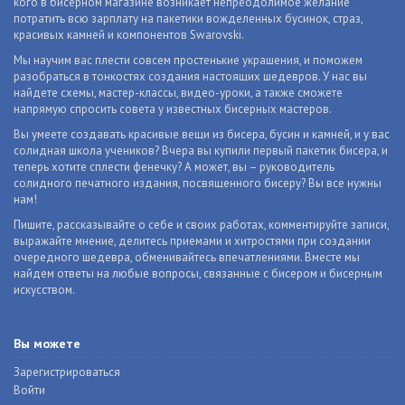
кого в бисерном магазине возникает непреодолимое желание
потратить всю зарплату на пакетики вожделенных бусинок, страз,
красивых камней и компонентов Swarovski.
Мы научим вас плести совсем простенькие украшения, и поможем
разобраться в тонкостях создания настоящих шедевров. У нас вы
найдете схемы, мастер-классы, видео-уроки, а также сможете
напрямую спросить совета у известных бисерных мастеров.
Вы умеете создавать красивые вещи из бисера, бусин и камней, и у вас
солидная школа учеников? Вчера вы купили первый пакетик бисера, и
теперь хотите сплести фенечку? А может, вы – руководитель
солидного печатного издания, посвященного бисеру? Вы все нужны
нам!
Пишите, рассказывайте о себе и своих работах, комментируйте записи,
выражайте мнение, делитесь приемами и хитростями при создании
очередного шедевра, обменивайтесь впечатлениями. Вместе мы
найдем ответы на любые вопросы, связанные с бисером и бисерным
искусством.
Вы можете
Зарегистрироваться
Войти