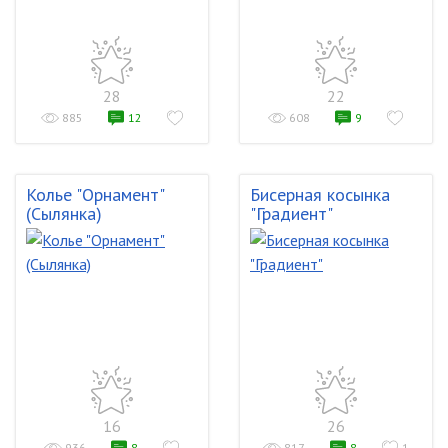
28
22
885
12
608
9
Колье "Орнамент"
Бисерная косынка
(Сылянка)
"Градиент"
16
26
936
8
817
8
1