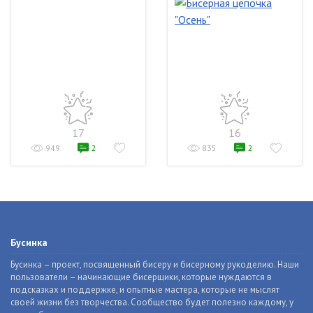
17
16
949
2
835
2
Бусинка
Бусинка – проект, посвященный бисеру и бисерному рукоделию. Наши
пользователи – начинающие бисерщики, которые нуждаются в
подсказках и поддержке, и опытные мастера, которые не мыслят
своей жизни без творчества. Сообщество будет полезно каждому, у