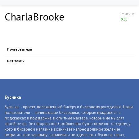
CharlaBrooke
Рейтинг
0.00
Пользователь
нет таких
Бусинка
Бусинка – проект, посвященный бисеру и бисерному рукоделию. Наши
пользователи – начинающие бисерщики, которые нуждаются в
подсказках и поддержке, и опытные мастера, которые не мыслят
своей жизни без творчества. Сообщество будет полезно каждому, у
кого в бисерном магазине возникает непреодолимое желание
потратить всю зарплату на пакетики вожделенных бусинок, страз,