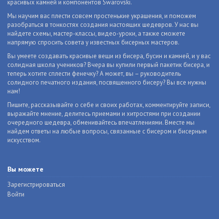
красивых камней и компонентов Swarovski.
Мы научим вас плести совсем простенькие украшения, и поможем
разобраться в тонкостях создания настоящих шедевров. У нас вы
найдете схемы, мастер-классы, видео-уроки, а также сможете
напрямую спросить совета у известных бисерных мастеров.
Вы умеете создавать красивые вещи из бисера, бусин и камней, и у вас
солидная школа учеников? Вчера вы купили первый пакетик бисера, и
теперь хотите сплести фенечку? А может, вы – руководитель
солидного печатного издания, посвященного бисеру? Вы все нужны
нам!
Пишите, рассказывайте о себе и своих работах, комментируйте записи,
выражайте мнение, делитесь приемами и хитростями при создании
очередного шедевра, обменивайтесь впечатлениями. Вместе мы
найдем ответы на любые вопросы, связанные с бисером и бисерным
искусством.
Вы можете
Зарегистрироваться
Войти