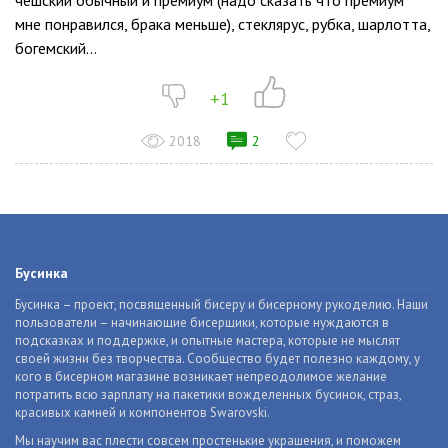
чешский обычный и премиум (надо сказать что премиум
мне понравился, брака меньше), стеклярус, рубка, шарлотта,
богемский...
+1
2018
2
Бусинка
Бусинка – проект, посвященный бисеру и бисерному рукоделию. Наши
пользователи – начинающие бисерщики, которые нуждаются в
подсказках и поддержке, и опытные мастера, которые не мыслят
своей жизни без творчества. Сообщество будет полезно каждому, у
кого в бисерном магазине возникает непреодолимое желание
потратить всю зарплату на пакетики вожделенных бусинок, страз,
красивых камней и компонентов Swarovski.
Мы научим вас плести совсем простенькие украшения, и поможем