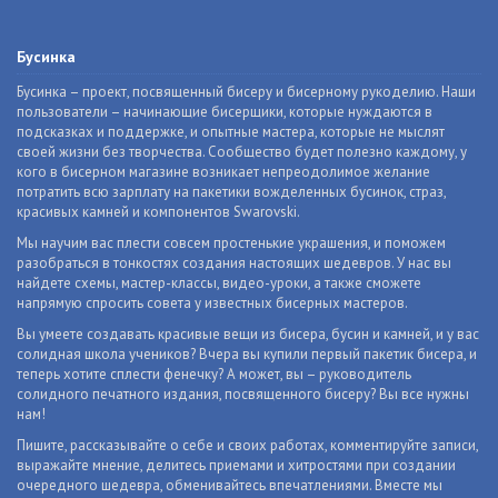
Бусинка
Бусинка – проект, посвященный бисеру и бисерному рукоделию. Наши
пользователи – начинающие бисерщики, которые нуждаются в
подсказках и поддержке, и опытные мастера, которые не мыслят
своей жизни без творчества. Сообщество будет полезно каждому, у
кого в бисерном магазине возникает непреодолимое желание
потратить всю зарплату на пакетики вожделенных бусинок, страз,
красивых камней и компонентов Swarovski.
Мы научим вас плести совсем простенькие украшения, и поможем
разобраться в тонкостях создания настоящих шедевров. У нас вы
найдете схемы, мастер-классы, видео-уроки, а также сможете
напрямую спросить совета у известных бисерных мастеров.
Вы умеете создавать красивые вещи из бисера, бусин и камней, и у вас
солидная школа учеников? Вчера вы купили первый пакетик бисера, и
теперь хотите сплести фенечку? А может, вы – руководитель
солидного печатного издания, посвященного бисеру? Вы все нужны
нам!
Пишите, рассказывайте о себе и своих работах, комментируйте записи,
выражайте мнение, делитесь приемами и хитростями при создании
очередного шедевра, обменивайтесь впечатлениями. Вместе мы