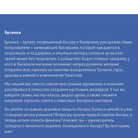
Бусинка
Бусинка – проект, посвященный бисеру и бисерному рукоделию. Наши
пользователи – начинающие бисерщики, которые нуждаются в
подсказках и поддержке, и опытные мастера, которые не мыслят
своей жизни без творчества. Сообщество будет полезно каждому, у
кого в бисерном магазине возникает непреодолимое желание
потратить всю зарплату на пакетики вожделенных бусинок, страз,
красивых камней и компонентов Swarovski.
Мы научим вас плести совсем простенькие украшения, и поможем
разобраться в тонкостях создания настоящих шедевров. У нас вы
найдете схемы, мастер-классы, видео-уроки, а также сможете
напрямую спросить совета у известных бисерных мастеров.
Вы умеете создавать красивые вещи из бисера, бусин и камней, и у вас
солидная школа учеников? Вчера вы купили первый пакетик бисера, и
теперь хотите сплести фенечку? А может, вы – руководитель
солидного печатного издания, посвященного бисеру? Вы все нужны
нам!