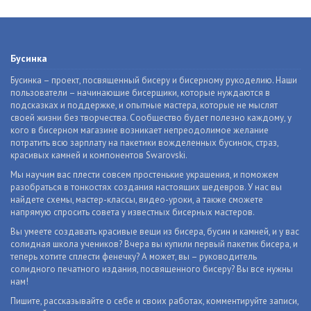
Бусинка
Бусинка – проект, посвященный бисеру и бисерному рукоделию. Наши
пользователи – начинающие бисерщики, которые нуждаются в
подсказках и поддержке, и опытные мастера, которые не мыслят
своей жизни без творчества. Сообщество будет полезно каждому, у
кого в бисерном магазине возникает непреодолимое желание
потратить всю зарплату на пакетики вожделенных бусинок, страз,
красивых камней и компонентов Swarovski.
Мы научим вас плести совсем простенькие украшения, и поможем
разобраться в тонкостях создания настоящих шедевров. У нас вы
найдете схемы, мастер-классы, видео-уроки, а также сможете
напрямую спросить совета у известных бисерных мастеров.
Вы умеете создавать красивые вещи из бисера, бусин и камней, и у вас
солидная школа учеников? Вчера вы купили первый пакетик бисера, и
теперь хотите сплести фенечку? А может, вы – руководитель
солидного печатного издания, посвященного бисеру? Вы все нужны
нам!
Пишите, рассказывайте о себе и своих работах, комментируйте записи,