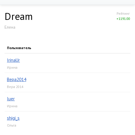
Dream
Рейтинг
+1191.00
Елена
Пользователь
IrinaUr
Ирина
Вера2014
Вера 2014
luer
Ирина
shigi_s
Ольга