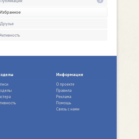
Публикации
3
Избранное
Друзья
Активность
азделы
Информация
писи
О проекте
азделы
Правила
стера
Реклама
тивность
Помощь
Связь с нами