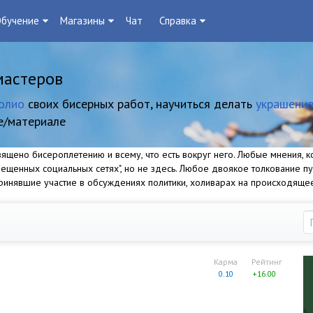
бучение
Магазины
Чат
Справка
мастеров
олио
своих бисерных работ, научиться делать
украшение
е/материале
щено бисероплетению и всему, что есть вокруг него. Любые мнения, ко
прещенных социальных сетях", но не здесь. Любое двоякое толкование п
 принявшие участие в обсуждениях политики, холиварах на происходяще
Карма
Рейтинг
0.10
+16.00