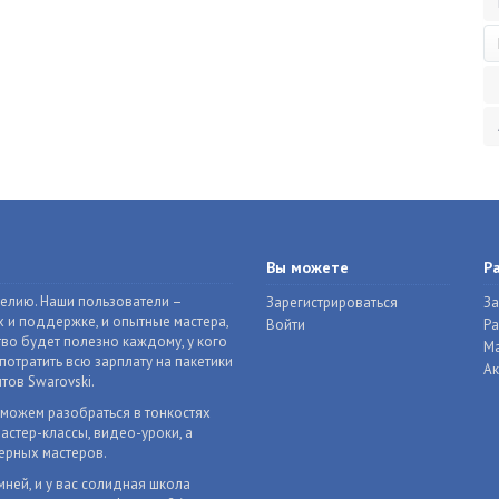
Вы можете
Р
делию. Наши пользователи –
Зарегистрироваться
За
 и поддержке, и опытные мастера,
Войти
Р
во будет полезно каждому, у кого
Ма
отратить всю зарплату на пакетики
Ак
тов Swarovski.
оможем разобраться в тонкостях
астер-классы, видео-уроки, а
ерных мастеров.
мней, и у вас солидная школа