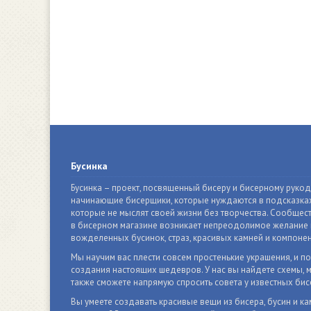
Бусинка
Бусинка – проект, посвященный бисеру и бисерному руко
начинающие бисерщики, которые нуждаются в подсказках
которые не мыслят своей жизни без творчества. Сообщест
в бисерном магазине возникает непреодолимое желание п
вожделенных бусинок, страз, красивых камней и компонен
Мы научим вас плести совсем простенькие украшения, и п
создания настоящих шедевров. У нас вы найдете схемы, м
также сможете напрямую спросить совета у известных бис
Вы умеете создавать красивые вещи из бисера, бусин и ка