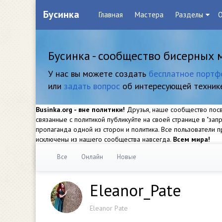
Бусинка
Главная
Мастера
Разделы
О
Бусинка - сообщество бисерных 
У нас вы можете создать
бесплатное портф
или
задать вопрос
об интересующей техник
Businka.org - вне политики!
Друзья, наше сообщество посвя
связанные с политикой публикуйте на своей странице в "за
пропаганда одной из сторон и политика. Все пользователи
исключены из нашего сообщества навсегда.
Всем мира!
Все
Онлайн
Новые
Eleanor_Pate
Eleanor Pate