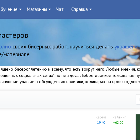
бучение
Магазины
Чат
Справка
мастеров
олио
своих бисерных работ, научиться делать
украшение
е/материале
щено бисероплетению и всему, что есть вокруг него. Любые мнения, ко
прещенных социальных сетях", но не здесь. Любое двоякое толкование п
 принявшие участие в обсуждениях политики, холиварах на происходяще
Карма
Рейтинг
19.40
+62.00