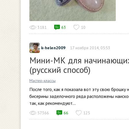
3181
63
10
k-helen2009
17 ноября 2014, 05:53
Мини-МК для начинающих
(русский способ)
Мастер-классы
После того, как я показала вот эту свою брошку 
бисерины заделочного ряда расположены наискос
так, как рекомендуют...
57366
66
125