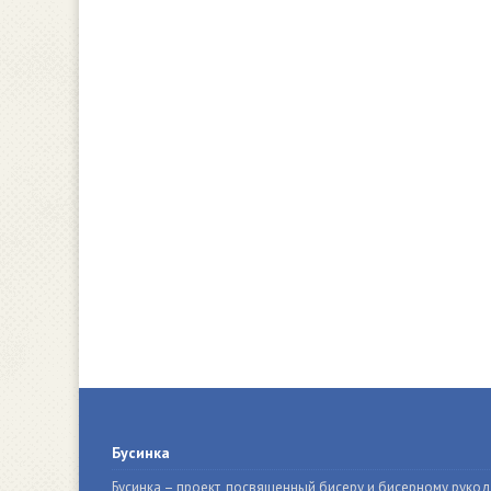
Бусинка
Бусинка – проект, посвященный бисеру и бисерному руко