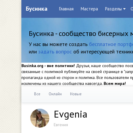
Бусинка
Главная
Мастера
Разделы
О
Бусинка - сообщество бисерных 
У нас вы можете создать
бесплатное портф
или
задать вопрос
об интересующей техник
Businka.org - вне политики!
Друзья, наше сообщество посвя
связанные с политикой публикуйте на своей странице в "за
пропаганда одной из сторон и политика. Все пользователи
исключены из нашего сообщества навсегда.
Всем мира!
Все
Онлайн
Новые
Evgenia
Евгения