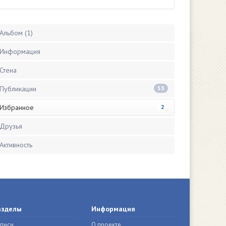
Альбом (1)
Информация
Стена
Публикации
53
Избранное
2
Друзья
Активность
азделы
Информация
писи
О проекте