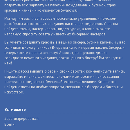
потратить всю зарплату на пакетики вожделенных бусинок, страз,
красивых камней и компонентов Swarovski.
Мы научим вас плести совсем простенькие украшения, и поможем
разобраться в тонкостях создания настоящих шедевров. У нас вы
найдете схемы, мастер-классы, видео-уроки, а также сможете
напрямую спросить совета у известных бисерных мастеров.
Вы умеете создавать красивые вещи из бисера, бусин и камней, и у вас
солидная школа учеников? Вчера вы купили первый пакетик бисера, и
теперь хотите сплести фенечку? А может, вы – руководитель
солидного печатного издания, посвященного бисеру? Вы все нужны
нам!
Пишите, рассказывайте о себе и своих работах, комментируйте записи,
выражайте мнение, делитесь приемами и хитростями при создании
очередного шедевра, обменивайтесь впечатлениями. Вместе мы
найдем ответы на любые вопросы, связанные с бисером и бисерным
искусством.
Вы можете
Зарегистрироваться
Войти