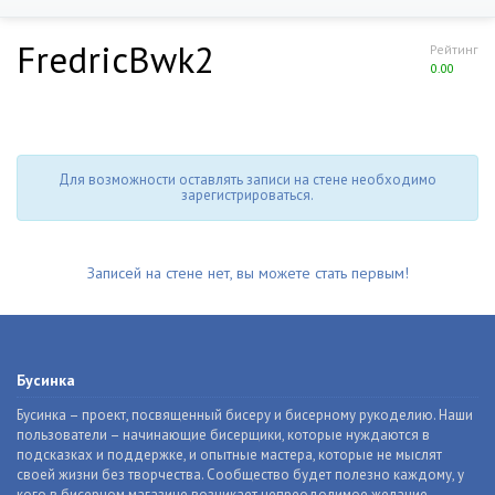
FredricBwk2
Рейтинг
0.00
Для возможности оставлять записи на стене необходимо
зарегистрироваться.
Записей на стене нет, вы можете стать первым!
Бусинка
Бусинка – проект, посвященный бисеру и бисерному рукоделию. Наши
пользователи – начинающие бисерщики, которые нуждаются в
подсказках и поддержке, и опытные мастера, которые не мыслят
своей жизни без творчества. Сообщество будет полезно каждому, у
кого в бисерном магазине возникает непреодолимое желание